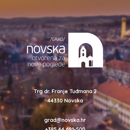
Trg dr. Franje Tuđmana 2
44330 Novska
grad@novska.hr
+385 44 691-500