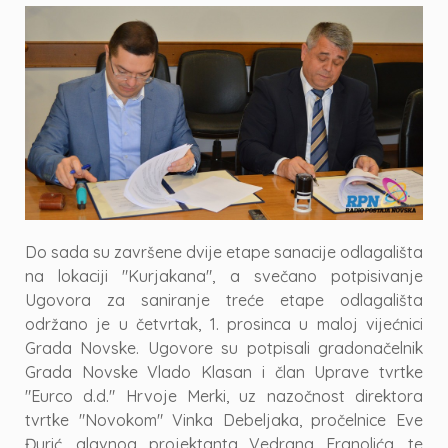
Do sada su završene dvije etape sanacije odlagališta
na lokaciji "Kurjakana", a svečano potpisivanje
Ugovora za saniranje treće etape odlagališta
održano je u četvrtak, 1. prosinca u maloj vijećnici
Grada Novske. Ugovore su potpisali gradonačelnik
Grada Novske Vlado Klasan i član Uprave tvrtke
"Eurco d.d." Hrvoje Merki, uz nazočnost direktora
tvrtke "Novokom" Vinka Debeljaka, pročelnice Eve
Đurić, glavnog projektanta Vedrana Franolića, te