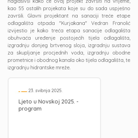
naglasivši kako će ovaj projekt završiti na vrijeme,
kao 55 ostalih projekata koje su do sada uspješno
završili. Glavni projektant na sanaciji treće etape
odlagališta otpada "Kurjakana" Vedran Franolić
izvijestio je kako treća etapa sanacije odlagališta
obuhvaća uređenje postojećih tijela odlagališta,
izgradnju donjeg brtvenog sloja, izgradnju sustava
za skupljanje procjednih voda, izgradnju obodne
prometnice i obodnog kanala oko tijela odlagališta, te
izgradnju hidrantske mreže.
23. svibnja 2025.
Ljeto u Novskoj 2025. -
program