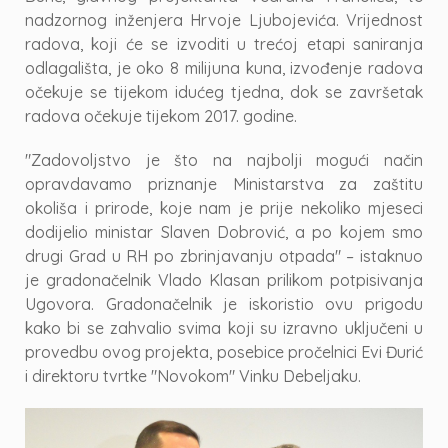
nadzornog inženjera Hrvoje Ljubojevića. Vrijednost
radova, koji će se izvoditi u trećoj etapi saniranja
odlagališta, je oko 8 milijuna kuna, izvođenje radova
očekuje se tijekom idućeg tjedna, dok se završetak
radova očekuje tijekom 2017. godine.
"Zadovoljstvo je što na najbolji mogući način
opravdavamo priznanje Ministarstva za zaštitu
okoliša i prirode, koje nam je prije nekoliko mjeseci
dodijelio ministar Slaven Dobrović, a po kojem smo
drugi Grad u RH po zbrinjavanju otpada" – istaknuo
je gradonačelnik Vlado Klasan prilikom potpisivanja
Ugovora. Gradonačelnik je iskoristio ovu prigodu
kako bi se zahvalio svima koji su izravno uključeni u
provedbu ovog projekta, posebice pročelnici Evi Đurić
i direktoru tvrtke "Novokom" Vinku Debeljaku.