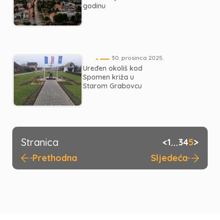
godinu
30. prosinca 2025.
Uređen okoliš kod
Spomen križa u
Starom Grabovcu
Stranica
...
>
<
1
3
4
5
Prethodna
Sljedeća