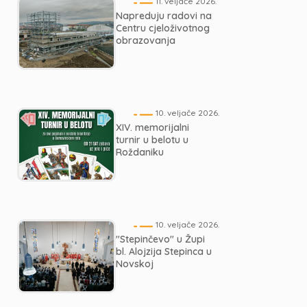
11. veljače 2026.
Napreduju radovi na
Centru cjeloživotnog
obrazovanja
10. veljače 2026.
XIV. memorijalni
turnir u belotu u
Roždaniku
10. veljače 2026.
"Stepinčevo" u Župi
bl. Alojzija Stepinca u
Novskoj