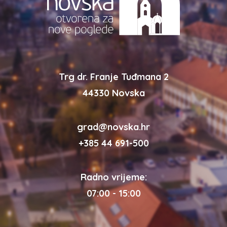
Trg dr. Franje Tuđmana 2
44330 Novska
grad@novska.hr
+385 44 691-500
Radno vrijeme:
07:00 - 15:00