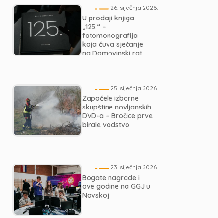
26. siječnja 2026.
U prodaji knjiga
„125.“ –
fotomonografija
koja čuva sjećanje
na Domovinski rat
25. siječnja 2026.
Započele izborne
skupštine novljanskih
DVD-a – Bročice prve
birale vodstvo
23. siječnja 2026.
Bogate nagrade i
ove godine na GGJ u
Novskoj