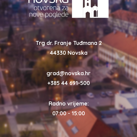
Trg dr. Franje Tuđmana 2
44330 Novska
grad@novska.hr
+385 44 691-500
Radno vrijeme:
07:00 - 15:00