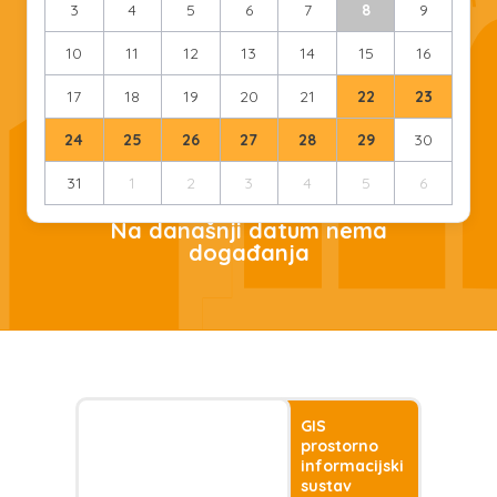
3
4
5
6
7
8
9
10
11
12
13
14
15
16
17
18
19
20
21
22
23
24
25
26
27
28
29
30
31
1
2
3
4
5
6
Na današnji datum nema
događanja
GIS
prostorno
informacijski
sustav