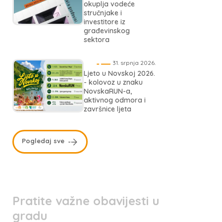
okuplja vodeće
stručnjake i
investitore iz
građevinskog
sektora
31. srpnja 2026.
Ljeto u Novskoj 2026.
- kolovoz u znaku
NovskaRUN-a,
aktivnog odmora i
završnice ljeta
Pogledaj sve
Pratite važne obavijesti u
gradu