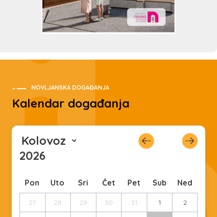
NOVLJANSKA DOGAĐANJA
Kalendar događanja
Pon
Uto
Sri
Čet
Pet
Sub
Ned
27
28
29
30
31
1
2