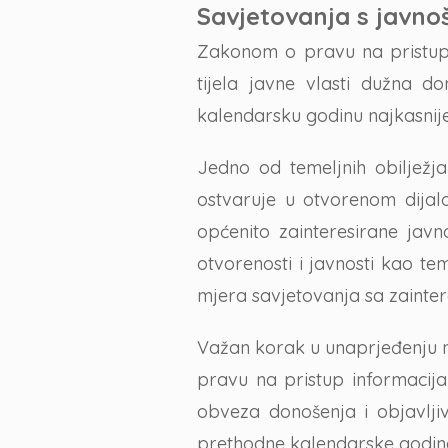
Savjetovanja s javno
Zakonom o pravu na pristup 
tijela javne vlasti dužna do
kalendarsku godinu najkasnij
Jedno od temeljnih obilježja
ostvaruje u otvorenom dijalo
općenito zainteresirane javn
otvorenosti i javnosti kao tem
mjera savjetovanja sa zainte
Važan korak u unaprjeđenju 
pravu na pristup informacija
obveza donošenja i objavlji
prethodne kalendarske godin