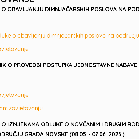
 O OBAVLJANJU DIMNJAČARSKIH POSLOVA NA PO
luke o obavljanju dimnjačarskih poslova na područ
avjetovanje
K O PROVEDBI POSTUPKA JEDNOSTAVNE NABAVE (09.
avjetovanje
nom savjetovanju
 O IZMJENAMA ODLUKE O NOVČANIM I DRUGIM RO
UČJU GRADA NOVSKE (08.05. - 07.06. 2026.)