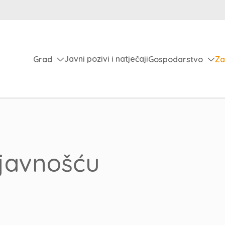
Javni pozivi i natječaji
Grad
Gospodarstvo
Za
 javnošću