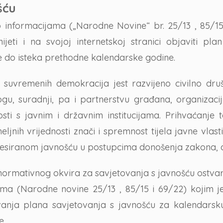
šću
informacijama („Narodne Novine“ br. 25/13 , 85/15 
nijeti i na svojoj internetskoj stranici objaviti pl
e do isteka prethodne kalendarske godine.
 suvremenih demokracija jest razvijeno civilno dru
gu, suradnji, pa i partnerstvu građana, organizaci
osti s javnim i državnim institucijama. Prihvaćanje
eljnih vrijednosti znači i spremnost tijela javne vla
resiranom javnošću u postupcima donošenja zakona, d
normativnog okvira za savjetovanja s javnošću ostv
ma (Narodne novine 25/13 , 85/15 i 69/22) kojim j
vanja plana savjetovanja s javnošću za kalendarsku
e.