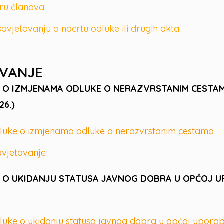
boru članova
avjetovanju o nacrtu odluke ili drugih akta
OVANJE
 O IZMJENAMA ODLUKE O NERAZVRSTANIM CESTA
26.)
dluke o izmjenama odluke o nerazvrstanim cestama
avjetovanje
O UKIDANJU STATUSA JAVNOG DOBRA U OPĆOJ UPOR
luke o ukidanju statusa javnog dobra u općoj uporab