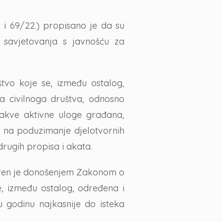
i 69/22.) propisano je da su
an savjetovanja s javnošću za
štvo koje se, između ostalog,
ja civilnoga društva, odnosno
 takve aktivne uloge građana,
sti na poduzimanje djelotvornih
rugih propisa i akata.
aren je donošenjem Zakonom o
e, između ostalog, određena i
 godinu najkasnije do isteka