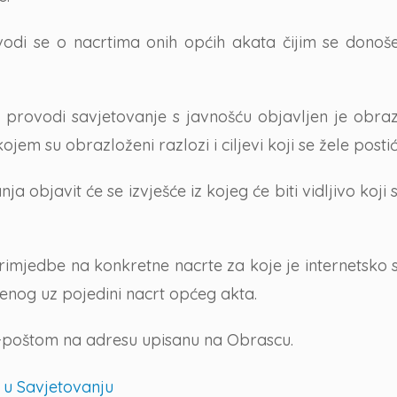
odi se o nacrtima onih općih akata čijim se donoš
 provodi savjetovanje s javnošću objavljen je obraz
ojem su obrazloženi razlozi i ciljevi koji se žele post
objavit će se izvješće iz kojeg će biti vidljivo koji 
 primjedbe na konkretne nacrte za koje je internetsk
enog uz pojedini nacrt općeg akta.
e-poštom na adresu upisanu na Obrascu.
 u Savjetovanju