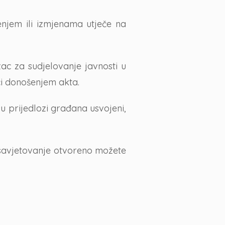
enjem ili izmjenama utječe na
ac za sudjelovanje javnosti u
ići donošenjem akta.
su prijedlozi građana usvojeni,
o savjetovanje otvoreno možete