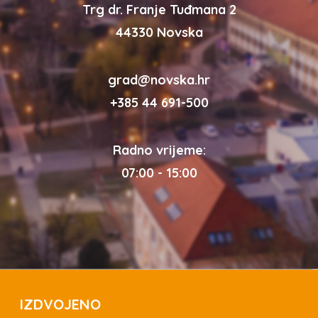
Trg dr. Franje Tuđmana 2
44330 Novska
grad@novska.hr
+385 44 691-500
Radno vrijeme:
07:00 - 15:00
IZDVOJENO