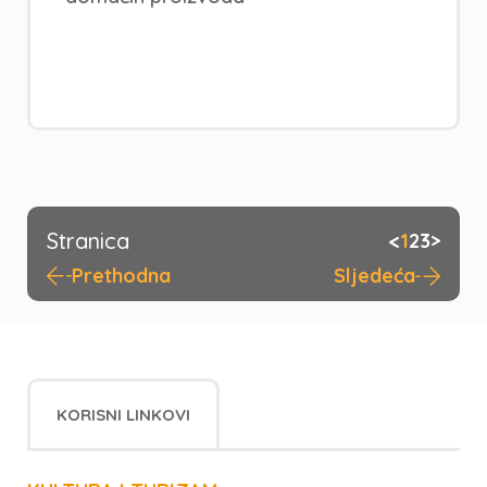
Stranica
<
1
2
3
>
Prethodna
Sljedeća
KORISNI LINKOVI