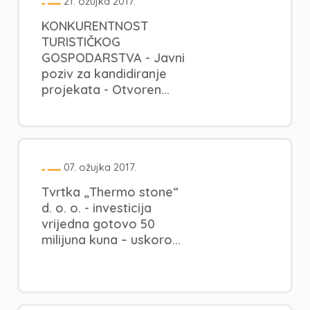
21. ožujka 2017.
KONKURENTNOST
TURISTIČKOG
GOSPODARSTVA - Javni
poziv za kandidiranje
projekata - Otvoren...
07. ožujka 2017.
Tvrtka „Thermo stone“
d. o. o. - investicija
vrijedna gotovo 50
milijuna kuna – uskoro...