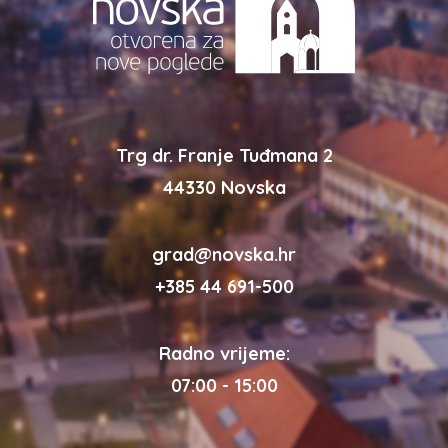
Trg dr. Franje Tuđmana 2
44330 Novska
grad@novska.hr
+385 44 691-500
Radno vrijeme:
07:00 - 15:00