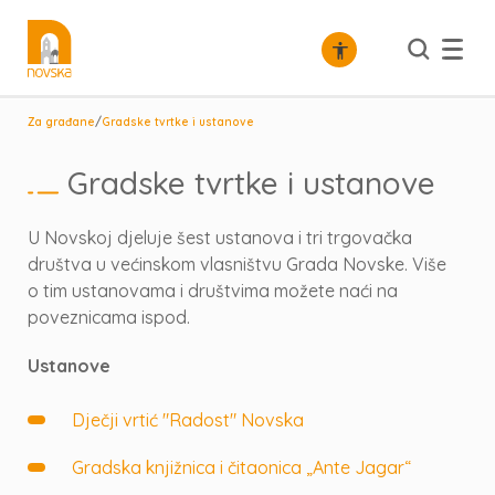
/
Za građane
Gradske tvrtke i ustanove
Gradske tvrtke i ustanove
U Novskoj djeluje šest ustanova i tri trgovačka
društva u većinskom vlasništvu Grada Novske. Više
o tim ustanovama i društvima možete naći na
poveznicama ispod.
Ustanove
Dječji vrtić "Radost" Novska
Gradska knjižnica i čitaonica „Ante Jagar“