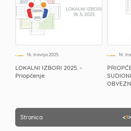
16. travnja 2025.
16. tr
LOKALNI IZBORI 2025. -
PRIOPĆ
Priopćenje
SUDIONI
OBVEZN
Stranica
<
1