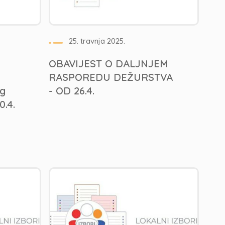
25. travnja 2025.
OBAVIJEST O DALJNJEM
RASPOREDU DEŽURSTVA
og
- OD 26.4.
.4.