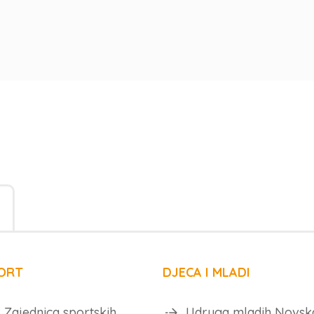
ORT
DJECA I MLADI
Zajednica sportskih
Udruga mladih Novsk