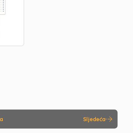
na
Sljedeća