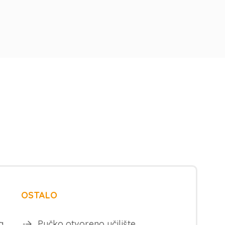
OSTALO
a
Pučko otvoreno učilište