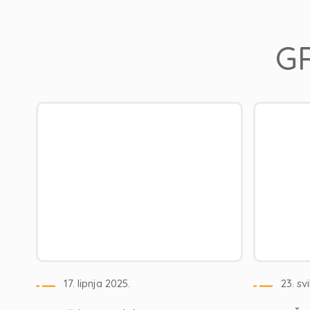
GR
17. lipnja 2025.
23. sv