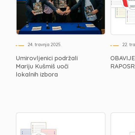
24. travnja 2025.
22. tr
Umirovljenici podržali
OBAVIJ
Mariju Kušmiš uoči
RAPOSR
lokalnih izbora