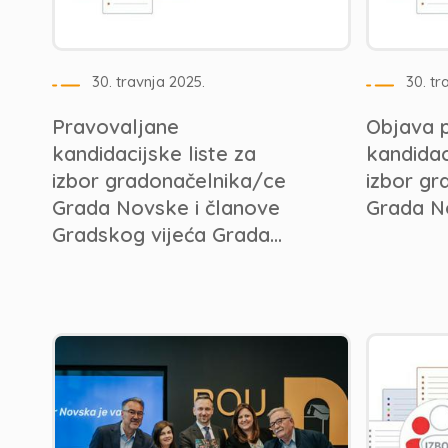
30. travnja 2025.
30. tr
Pravovaljane
Objava p
kandidacijske liste za
kandidaci
izbor gradonačelnika/ce
izbor gr
Grada Novske i članove
Grada No
Gradskog vijeća Grada...