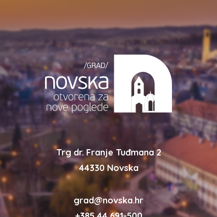
Trg dr. Franje Tuđmana 2
44330 Novska
grad@novska.hr
+385 44 691-500