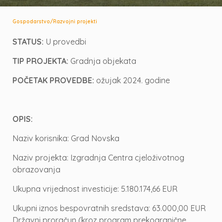
/
Gospodarstvo
Razvojni projekti
STATUS:
U provedbi
TIP PROJEKTA:
Gradnja objekata
POČETAK PROVEDBE:
ožujak 2024. godine
OPIS:
Naziv korisnika: Grad Novska
Naziv projekta: Izgradnja Centra cjeloživotnog
obrazovanja
Ukupna vrijednost investicije: 5.180.174,66 EUR
Ukupni iznos bespovratnih sredstava: 63.000,00 EUR
Državni proračun (kroz program prekogranične