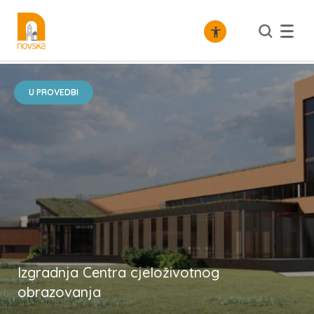
/
Gospodarstvo
Razvojni projekti
U PROVEDBI
Izgradnja Centra cjeloživotnog
obrazovanja