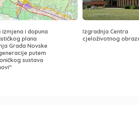
a izmjena i dopuna
Izgradnja Centra
ističkog plana
cjeloživotnog obraz
nja Grada Novske
generacije putem
roničkog sustava
novi“