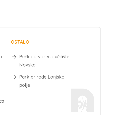
OSTALO
a
Pučko otvoreno učilište
Novska
Park prirode Lonjsko
polje
ca