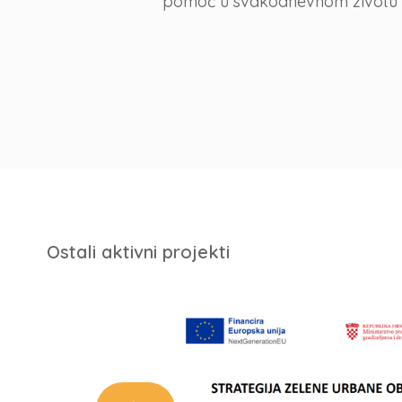
pomoć u svakodnevnom životu za 
Ostali aktivni projekti