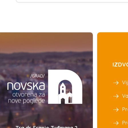
IZDV
Vij
Va
Pr
Pr
Trg dr. Franje Tuđmana 2