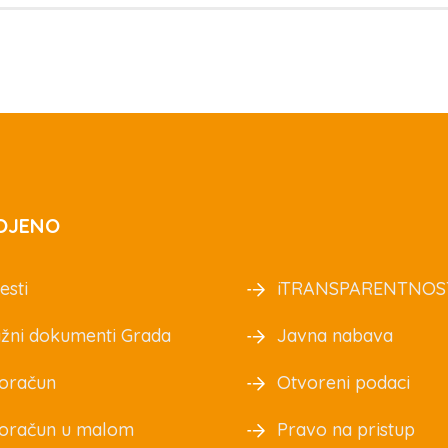
OJENO
esti
iTRANSPARENTNOS
žni dokumenti Grada
Javna nabava
oračun
Otvoreni podaci
oračun u malom
Pravo na pristup