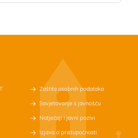
T
Zaštita osobnih podataka
Savjetovanje s javnošću
Natječaji i javni pozivi
Izjava o pristupačnosti