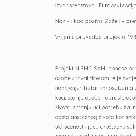
Izvor sredstava: Europski socija
Naziv i kod poziva: Zaželi – preve
Vrijeme provedbe projekta: 19.3.
Projekt NISMO SAMI donose brojn
osobe s invaliditetom te je svoj
namijenjenih starijim osobama 
kući, starije osobe i odrasle os
života, smanjujući potrebu za i
dostojanstvenog života korisni
uključenost i jača društvenu so