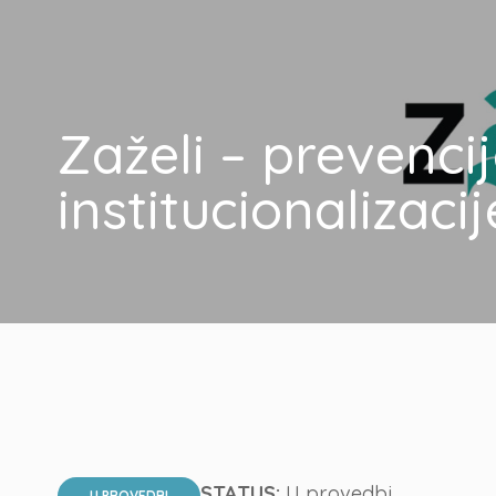
Zaželi – prevenci
institucionalizacij
STATUS:
U provedbi
U PROVEDBI