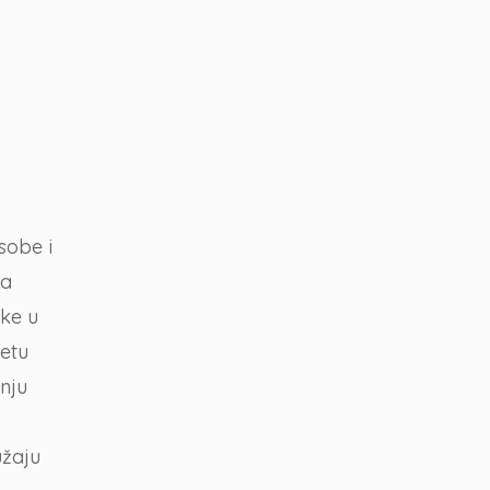
sobe i
ga
ke u
tetu
nju
užaju