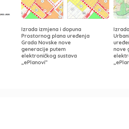
Izrada izmjena i dopuna
Izrad
Prostornog plana uređenja
Urban
Grada Novske nove
uređe
generacije putem
nove 
elektroničkog sustava
elekt
„ePlanovi”
„ePla