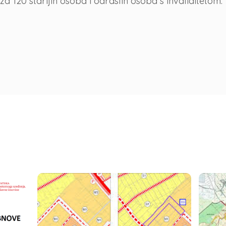
120 starijih osoba i odraslih osoba s invaliditetom.