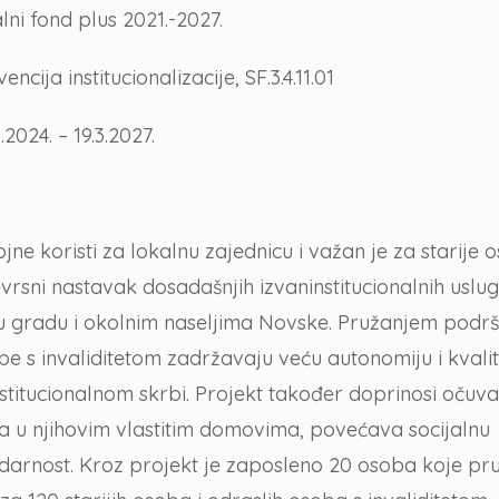
lni fond plus 2021.-2027.
ncija institucionalizacije, SF.3.4.11.01
2024. – 19.3.2027.
e koristi za lokalnu zajednicu i važan je za starije o
evrsni nastavak dosadašnjih izvaninstitucionalnih uslu
u gradu i okolnim naseljima Novske. Pružanjem podrš
obe s invaliditetom zadržavaju veću autonomiju i kvali
nstitucionalnom skrbi. Projekt također doprinosi očuva
ka u njihovim vlastitim domovima, povećava socijalnu
lidarnost. Kroz projekt je zaposleno 20 osoba koje pr