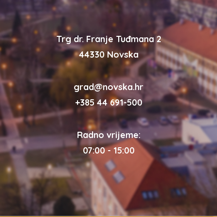
Trg dr. Franje Tuđmana 2
44330 Novska
grad@novska.hr
+385 44 691-500
Radno vrijeme:
07:00 - 15:00