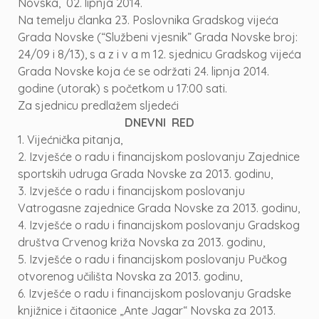
Novska, 02. lipnja 2014.
Na temelju članka 23. Poslovnika Gradskog vijeća
Grada Novske (“Službeni vjesnik” Grada Novske broj:
24/09 i 8/13), s a z i v a m 12. sjednicu Gradskog vijeća
Grada Novske koja će se održati 24. lipnja 2014.
godine (utorak) s početkom u 17:00 sati.
Za sjednicu predlažem sljedeći
DNEVNI RED
1. Vijećnička pitanja,
2. Izvješće o radu i financijskom poslovanju Zajednice
sportskih udruga Grada Novske za 2013. godinu,
3. Izvješće o radu i financijskom poslovanju
Vatrogasne zajednice Grada Novske za 2013. godinu,
4. Izvješće o radu i financijskom poslovanju Gradskog
društva Crvenog križa Novska za 2013. godinu,
5. Izvješće o radu i financijskom poslovanju Pučkog
otvorenog učilišta Novska za 2013. godinu,
6. Izvješće o radu i financijskom poslovanju Gradske
knjižnice i čitaonice „Ante Jagar“ Novska za 2013.