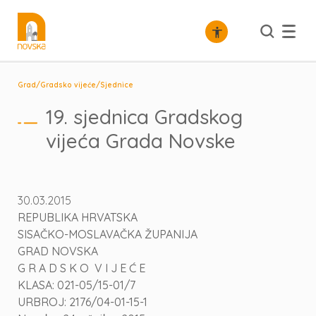
/
/
Grad
Gradsko vijeće
Sjednice
19. sjednica Gradskog
vijeća Grada Novske
30.03.2015
REPUBLIKA HRVATSKA
SISAČKO-MOSLAVAČKA ŽUPANIJA
GRAD NOVSKA
G R A D S K O V I J E Ć E
KLASA: 021-05/15-01/7
URBROJ: 2176/04-01-15-1