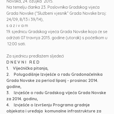
Novska, 24. ožujka 2015.
Na temelju članka 23. Poslovnika Gradskog vijeća
Grada Novske (“Službeni vjesnik” Grada Novske broj:
24/09, 8/13 i 39/14),
s a z i v a m
19. sjednicu Gradskog vijeća Grada Novske koja će se
održati 07 travnja 2015. godine (utorak) s početkom u
12:00 sati.
Za sjednicu predlažem sljedeći
D N E V N I R E D
1. Vijećnička pitanja,
2. Polugodišnje Izvješće o radu Gradonačelnika
Grada Novske za period lipanj - prosinac 2014.
godine,
3. Izvješće o radu Gradskog vijeća Grada Novske
za 2014. godinu,
4. Izvješće o Izvršenju Programa gradnje
objekata i uređaja komunalne infrastrukture za