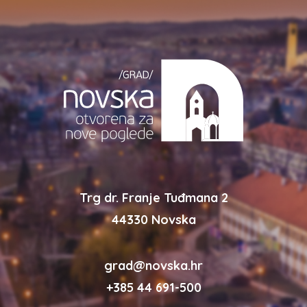
Trg dr. Franje Tuđmana 2
44330 Novska
grad@novska.hr
+385 44 691-500