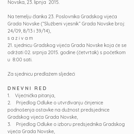
Novska, 23. lipnja 2015.
Na temelju članka 23. Poslovnika Gradskog vijeća
Grada Novske (“Službeni vjesnik” Grada Novske broj:
24/09, 8/13 i 39/14),
s a z i v a m
21. sjednicu Gradskog vijeća Grada Novske koja će se
održati 02. srpnja 2015. godine (četvrtak) s početkom
u 8:00 sati.
Za sjednicu predlažem sljedeći
D N E V N I R E D
1. Vijećnička pitanja,
2. Prijedlog Odluke o utvrđivanju činjenice
podnošenja ostavke na dužnost predsjednice
Gradskog vijeća Grada Novske,
3. Prijedlog Odluke o izboru predsjednika Gradskog
vijeća Grada Novske,