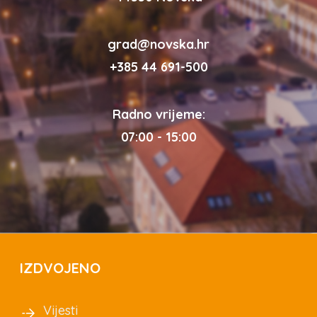
grad@novska.hr
+385 44 691-500
Radno vrijeme:
07:00 - 15:00
IZDVOJENO
Vijesti