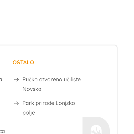
OSTALO
a
Pučko otvoreno učilište
Novska
Park prirode Lonjsko
polje
ca