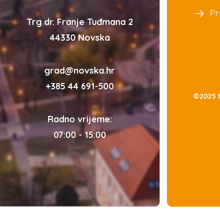
Pr
Trg dr. Franje Tuđmana 2
44330 Novska
grad@novska.hr
+385 44 691-500
©2025 
Radno vrijeme:
07:00 - 15:00