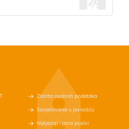
T
Zaštita osobnih podataka
Savjetovanje s javnošću
Natječaji i javni pozivi