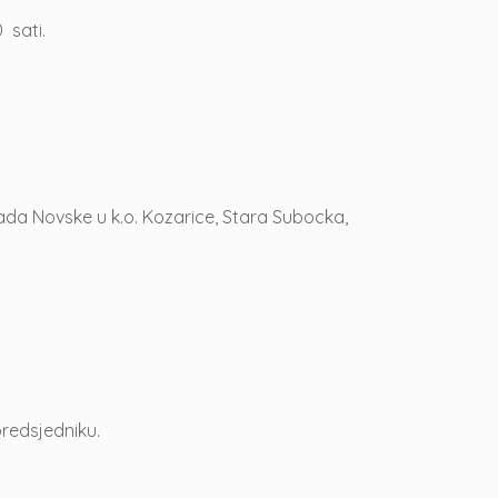
 sati.
ada Novske u k.o. Kozarice, Stara Subocka,
predsjedniku.