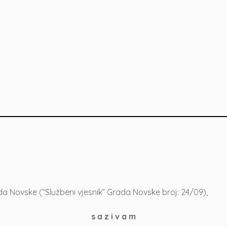
a Novske (“Službeni vjesnik” Grada Novske broj: 24/09),
s a z i v a m