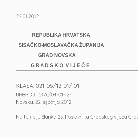
22.01.2012
REPUBLIKA HRVATSKA
SISAČKO-MOSLAVAČKA ŽUPANIJA
GRAD NOVSKA
G R A D S K O V I J E Ć E
KLASA: 021-05/12-01/ 01
URBROJ: 2176/04-01-12-1
Novska, 22. siječnja 2012.
Na temelju članka 23. Poslovnika Gradskog vijeća Grad