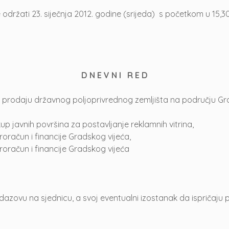
držati 23. siječnja 2012. godine (srijeda) s početkom u 15,30
D N E V N I R E D
a prodaju državnog poljoprivrednog zemljišta na području Gr
up javnih površina za postavljanje reklamnih vitrina,
oračun i financije Gradskog vijeća,
oračun i financije Gradskog vijeća
zovu na sjednicu, a svoj eventualni izostanak da ispričaju 