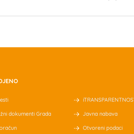
OJENO
esti
iTRANSPARENTNOS
žni dokumenti Grada
Javna nabava
oračun
Otvoreni podaci