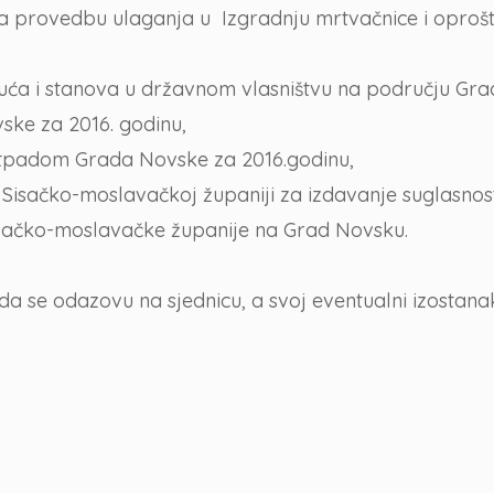
za provedbu ulaganja u Izgradnju mrtvačnice i oproš
uća i stanova u državnom vlasništvu na području Gra
ske za 2016. godinu,
otpadom Grada Novske za 2016.godinu,
 Sisačko-moslavačkoj županiji za izdavanje suglasno
sačko-moslavačke županije na Grad Novsku.
se odazovu na sjednicu, a svoj eventualni izostanak d