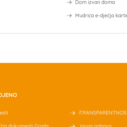
Dom izvan doma
Mudrica e-dječja karti
OJENO
esti
iTRANSPARENTNOS
žni dokumenti Grada
Javna nabava