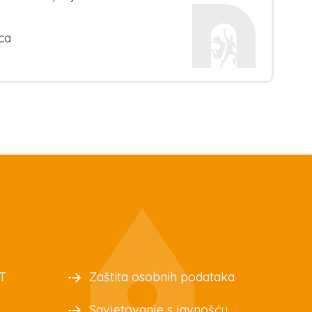
ca
T
Zaštita osobnih podataka
Savjetovanje s javnošću