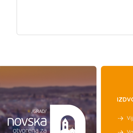
IZDV
Vij
Va