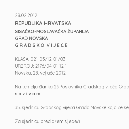
28.02.2012
REPUBLIKA HRVATSKA
SISAČKO-MOSLAVAČKA ŽUPANIJA
GRAD NOVSKA
G R A D S K O V I J E Ć E
KLASA: 021-05/12-01/03
URBROJ: 2176/04-01-12-1
Novska, 28. veljače 2012.
Na temelju članka 23.Poslovnika Gradskog vijeća Grad
s a z i v a m
35. sjednicu Gradskog vijeća Grada Novske koja će se 
Za sjednicu predlažem sljedeći