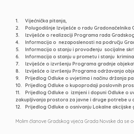
1.
Vijećnička pitanja,
2.
Polugodišnje Izviješće o radu Gradonačelnika 
3.
Izviješće o realizaciji Programa rada Gradskog
4.
Informacija o nezaposlenosti na području Gra
5.
Informacija o stanju i provođenju socijalne sk
6.
Informacija o stanju u prometu i stanju krimin
7.
Izviješće o izvršenju Programa gradnje objekat
8.
Izviješće o izvršenju Programa održavanja obje
9.
Prijedlog Odluke o uvjetima i načinu držanja p
10.
Prijedlog Odluke o kupoprodaji poslovnih pros
11.
Prijedlog Odluke o izmjeni i dopuni Odluke o u
zakupljivanja prostora za javne i druge potrebe 
12.
Prijedlog Odluke o osnivanju Lokalne akcijske
Molim članove Gradskog vijeća Grada Novske da se oda