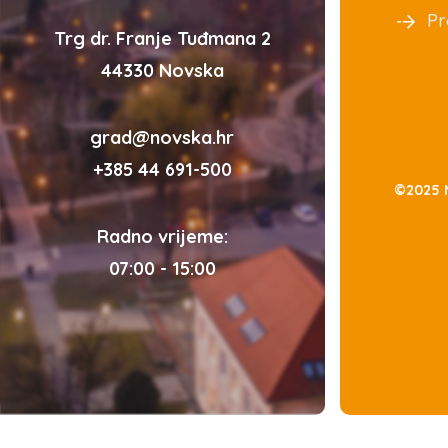
Pr
Trg dr. Franje Tuđmana 2
44330 Novska
grad@novska.hr
+385 44 691-500
©2025 
Radno vrijeme:
07:00 - 15:00