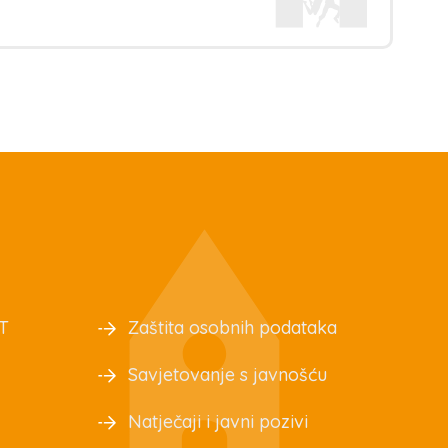
T
Zaštita osobnih podataka
Savjetovanje s javnošću
Natječaji i javni pozivi