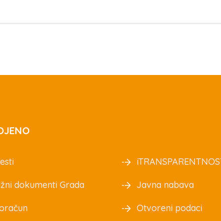
OJENO
esti
iTRANSPARENTNOS
žni dokumenti Grada
Javna nabava
oračun
Otvoreni podaci