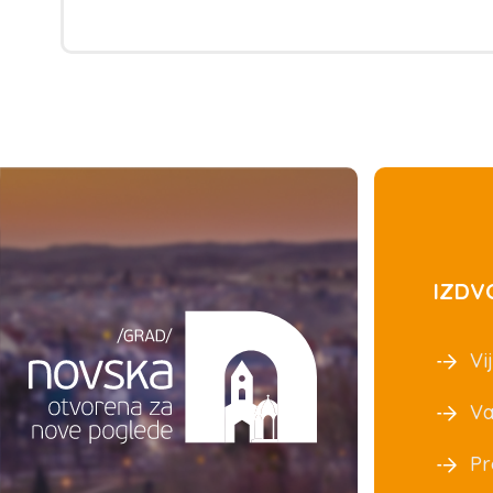
IZDV
Vij
Va
Pr