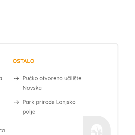
OSTALO
a
Pučko otvoreno učilište
Novska
Park prirode Lonjsko
polje
ca