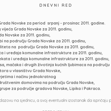
D N E V N I R E D
Grada Novske za period srpanj - prosinac 2011. godine.
 vijeća Grada Novske za 2011. godinu,
da Novske za 2011. godinu,
rbi na području Grada Novske za 2011. godinu,
aliteta na području Grada Novske za 2011. godinu,
a i uređaja komunalne infrastrukture za 2011. godinu,
kata i uređaja komunalne infrastrukture za 2011. godinu,
asa, mačaka i drugih životinja kućnih ljubimaca na područ
tora u vlasništvu Grada Novske,
vjetima i načinu jednokratnog
u društvenim domovima na području Grada Novske,
 grupe za područje gradova Novske, Lipika i Pakraca.
zovu na sjednicu, a svoj eventualni izostanak da ispričaju 