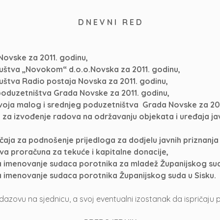
D N E V N I R E D
a Novske za 2011. godinu,
ruštva „Novokom“ d.o.o.Novska za 2011. godinu,
uštva Radio postaja Novska za 2011. godinu,
 poduzetništva Grada Novske za 2011. godinu,
zvoja malog i srednjeg poduzetništva Grada Novske za 20
e za izvođenje radova na održavanju objekata i uređaja ja
čaja za podnošenje prijedloga za dodjelu javnih priznanj
ava proračuna za tekuće i kapitalne donacije,
za imenovanje sudaca porotnika za mladež Županijskog sud
za imenovanje sudaca porotnika Županijskog suda u Sisku.
zovu na sjednicu, a svoj eventualni izostanak da ispričaju 