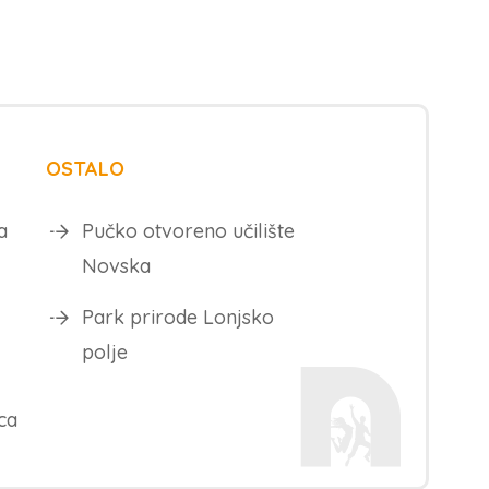
OSTALO
a
Pučko otvoreno učilište
Novska
Park prirode Lonjsko
polje
ca