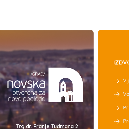
IZDV
Vij
Va
Pr
Pr
Trg dr. Franje Tuđmana 2