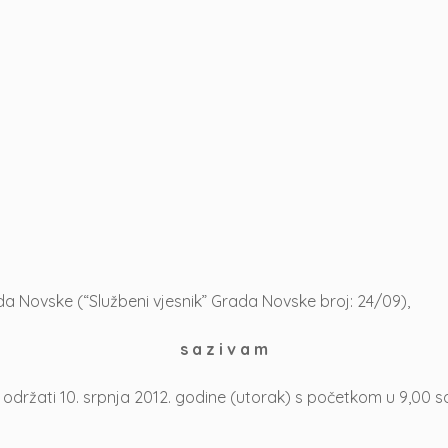
a Novske (“Službeni vjesnik” Grada Novske broj: 24/09),
s a z i v a m
održati 10. srpnja 2012. godine (utorak) s početkom u 9,00 sa