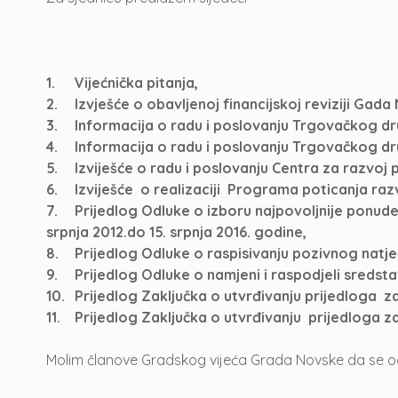
1.
Vijećnička pitanja,
2.
Izvješće o obavljenoj financijskoj reviziji Gad
3.
Informacija o radu i poslovanju Trgovačkog d
4.
Informacija o radu i poslovanju Trgovačkog dr
5.
Izviješće o radu i poslovanju Centra za razvoj
6.
Izviješće o realizaciji Programa poticanja ra
7.
Prijedlog Odluke o izboru najpovoljnije ponud
srpnja 2012.do 15. srpnja 2016. godine,
8.
Prijedlog Odluke o raspisivanju pozivnog natje
9.
Prijedlog Odluke o namjeni i raspodjeli sredst
10.
Prijedlog Zaključka o utvrđivanju prijedloga 
11.
Prijedlog Zaključka o utvrđivanju prijedloga 
Molim članove Gradskog vijeća Grada Novske da se oda