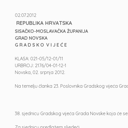
02.07.2012
REPUBLIKA HRVATSKA
SISAČKO-MOSLAVAČKA ŽUPANIJA
GRAD NOVSKA
G R A D S K O V I J E Ć E
KLASA: 021-05/12-01/11
URBROJ: 2176/04-01-12-1
Novska, 02. srpnja 2012.
Na temelju članka 23. Poslovnika Gradskog vijeća Grad
38. sjednicu Gradskog vijeća Grada Novske koja će se 
Za sjednicu predlažem sljedeći