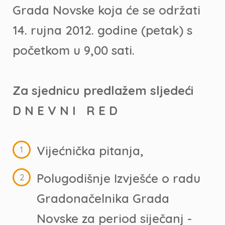
Grada Novske koja će se održati
14. rujna 2012. godine (petak) s
početkom u 9,00 sati.
Za sjednicu predlažem sljedeći
D N E V N I R E D
Vijećnička pitanja,
Polugodišnje Izvješće o radu
Gradonačelnika Grada
Novske za period siječanj -