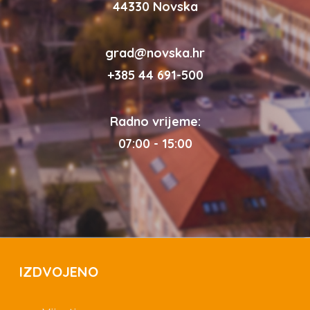
44330 Novska
grad@novska.hr
+385 44 691-500
Radno vrijeme:
07:00 - 15:00
IZDVOJENO