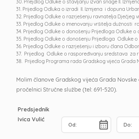
30.
Priejdlog Odluke o stavljanju izvan snage II. Izmj
31.
Prijedlog Odluka o izradi II. Izmjena i dopuna Urb
32.
Prijedlog Odluke o razrješenju ravnatelja Dječjeg 
33.
Prijedlog Odluke o imenovanju vršitelja dužnosti r
34.
Prijedlog Odluke o donošenju Prijedloga Odluke o 
35.
Prijedlog Odluke o donošenju Prijedloga Odluke o 
36.
Prijedlog Odluke o razrješenju i izboru člana Odb
37.
Prijedlog Odluke o raspoređivanju sredstava za ra
38.
Prijedlog Programa rada Gradskog vijeća Grada N
Molim članove Gradskog vijeća Grada Novske da 
pročelnici Stručne službe (tel: 691-520).
Predsjednik
Ivica Vulić