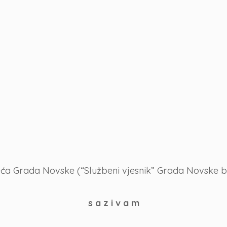
ća Grada Novske (“Službeni vjesnik” Grada Novske broj
s a z i v a m