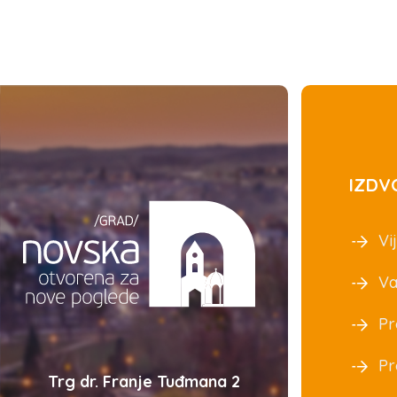
IZDV
Vij
Va
Pr
Pr
Trg dr. Franje Tuđmana 2