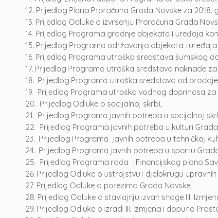
12.
Prijedlog Plana Proračuna Grada Novske za 2018. g
13.
Prijedlog Odluke o izvršenju Proračuna Grada Novs
14.
Prijedlog Programa gradnje objekata i uređaja kom
15.
Prijedlog Programa održavanja objekata i uređaja 
16.
Prijedlog Programa utroška sredstava šumskog do
17.
Prijedlog Programa utroška sredstava naknade za 
18.
Prijedlog Programa utroška sredstava od prodaje 
19.
Prijedlog Programa utroška vodnog doprinosa za 
20.
Prijedlog Odluke o socijalnoj skrbi,
21.
Prijedlog Programa javnih potreba u socijalnoj sk
22.
Prijedlog Programa javnih potreba u kulturi Grad
23.
Prijedlog Programa javnih potreba u tehničkoj ku
24.
Prijedlog Programa javnih potreba u sportu Grad
25.
Prijedlog Programa rada i Financijskog plana Sav
26.
Prijedlog Odluke o ustrojstvu i djelokrugu upravnih
27.
Prijedlog Odluke o porezima Grada Novske,
28.
Prijedlog Odluke o stavlajnju izvan snage III. Izm
29.
Prijedlog Odluke o izradi III. Izmjena i dopuna Pr