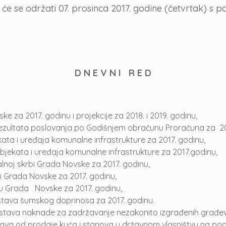
e se održati 07. prosinca 2017. godine (četvrtak) s 
D N E V N I R E D
e za 2017. godinu i projekcije za 2018. i 2019. godinu,
rezultata poslovanja po Godišnjem obračunu Proračuna za 20
ta i uređaja komunalne infrastrukture za 2017. godinu,
jekata i uređaja komunalne infrastrukture za 2017.godinu,
lnoj skrbi Grada Novske za 2017. godinu,
i Grada Novske za 2017. godinu,
tu Grada Novske za 2017. godinu,
stava šumskog doprinosa za 2017. godinu.
stava naknade za zadržavanje nezakonito izgrađenih građevi
ava od prodaje kuća i stanova u državnom vlasništvu na podr