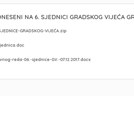
DONESENI NA 6. SJEDNICI GRADSKOG VIJEĆA 
-SJEDNICE-GRADSKOG-VIJEĆA.zip
sjednica.doc
nog-reda-06.-sjednice-GV.-07.12.2017.docx