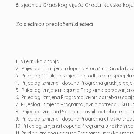
6.
sjednicu Gradskog vijeća Grada Novske koja ć
Za sjednicu predlažem sljedeći
1.
Vijećnička pitanja,
2.
Prijedlog III. Izmjena i dopuna Proračuna Grada Novsk
3.
Prijedlog Odluke o Izmjenama odluke o raspodjeli 
4.
Prijedlog Izmjena i dopuna Programa gradnje objeka
5.
Prijedlog Izmjena i dopuna Programa održavanja ob
6.
Prijedlog Izmjena Programa javnih potreba u socija
7.
Prijedlog Izmjena Programa javnih potreba u kultur
8.
Prijedlog Izmjena Programa javnih potreba u spor
9.
Prijedlog Izmjena i dopuna Programa utroška sred
10.
Prijedlog Izmjena i dopuna Programa utroška sred
11.
Prijdlog Izmjena i dopuna Programa utroška sredst