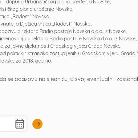
ena i dopuna Urbanističkog plana uređenja Novske,
anističkog plana uređenja Novske,
vrtića „Radost“ Novska,
avnatelja Dječjeg vrtića „Radost“ Novska,
opozivu direktora Radio postaje Novska d.o.o. iz Novske,
imenovanju direktora Radio postaje Novska d.o.o. iz Novske,
ora za javne djelatnosti Gradskog vijeća Grada Novske
d političkih stranaka zastupljenih u Gradskom vijeću Grada 
ovske za 2018. godinu.
se odazovu na sjednicu, a svoj eventualni izostanak 