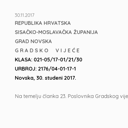
30.11.2017
REPUBLIKA HRVATSKA
SISAČKO-MOSLAVAČKA ŽUPANIJA
GRAD NOVSKA
G R A D S K O V I J E Ć E
KLASA: 021-05/17-01/21/30
URBROJ: 2176/04-01-17-1
Novska, 30. studeni 2017.
Na temelju članka 23. Poslovnika Gradskog vije