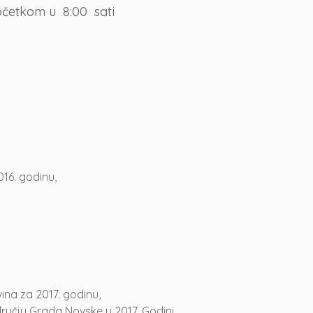
početkom u 8:00 sati
16. godinu,
na za 2017. godinu,
učju Grada Novske u 2017. Godini,,