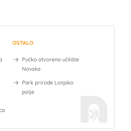
OSTALO
a
Pučko otvoreno učilište
Novska
Park prirode Lonjsko
polje
ca