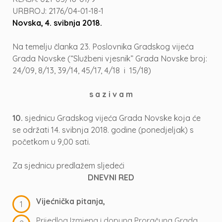
URBROJ: 2176/04-01-18-1
Novska, 4. svibnja 2018.
Na temelju članka 23. Poslovnika Gradskog vijeća
Grada Novske (“Službeni vjesnik” Grada Novske broj:
24/09, 8/13, 39/14, 45/17, 4/18 i 15/18)
s a z i v a m
10.
sjednicu Gradskog vijeća Grada Novske koja će
se održati 14. svibnja 2018. godine (ponedjeljak) s
početkom u 9,00 sati.
Za sjednicu predlažem sljedeći
DNEVNI RED
Vijećnička pitanja,
Prijedlog Izmjena i dopuna Proračuna Grada