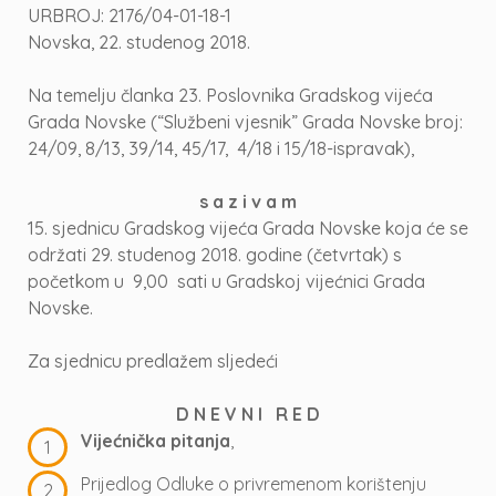
URBROJ: 2176/04-01-18-1
Novska, 22. studenog 2018.
Na temelju članka 23. Poslovnika Gradskog vijeća
Grada Novske (“Službeni vjesnik” Grada Novske broj:
24/09, 8/13, 39/14, 45/17, 4/18 i 15/18-ispravak),
s a z i v a m
15. sjednicu Gradskog vijeća Grada Novske koja će se
održati 29. studenog 2018. godine (četvrtak) s
početkom u 9,00 sati u Gradskoj vijećnici Grada
Novske.
Za sjednicu predlažem sljedeći
D N E V N I R E D
Vijećnička pitanja
,
Prijedlog Odluke o privremenom korištenju