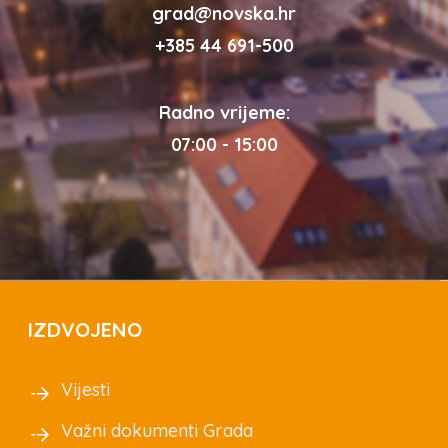
grad@novska.hr
+385 44 691-500
Radno vrijeme:
07:00 - 15:00
IZDVOJENO
Vijesti
Važni dokumenti Grada