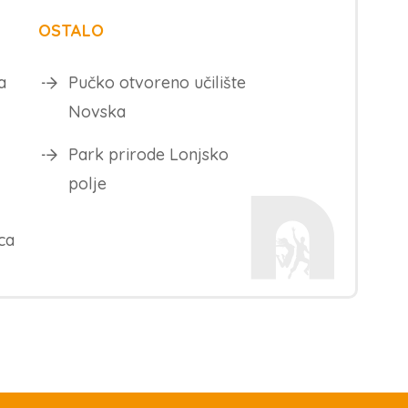
OSTALO
a
Pučko otvoreno učilište
Novska
Park prirode Lonjsko
polje
ca