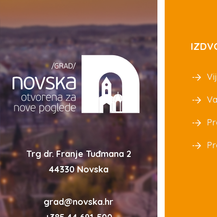
IZDV
Vij
Va
Pr
Pr
Trg dr. Franje Tuđmana 2
44330 Novska
grad@novska.hr