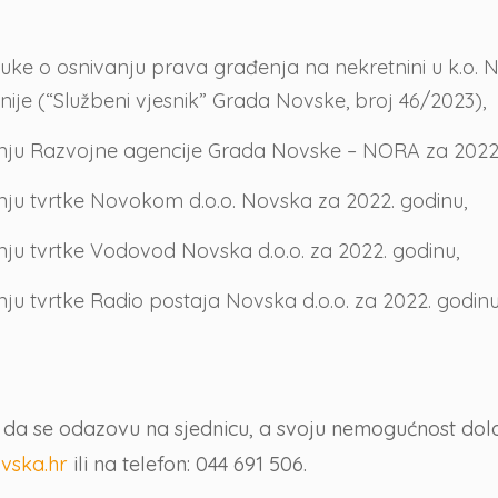
luke o osnivanju prava građenja na nekretnini u k.o. 
je (“Službeni vjesnik” Grada Novske, broj 46/2023),
vanju Razvojne agencije Grada Novske – NORA za 2022.
anju tvrtke Novokom d.o.o. Novska za 2022. godinu,
nju tvrtke Vodovod Novska d.o.o. za 2022. godinu,
nju tvrtke Radio postaja Novska d.o.o. za 2022. godinu
 se odazovu na sjednicu, a svoju nemogućnost dolask
vska.hr
ili na telefon: 044 691 506.