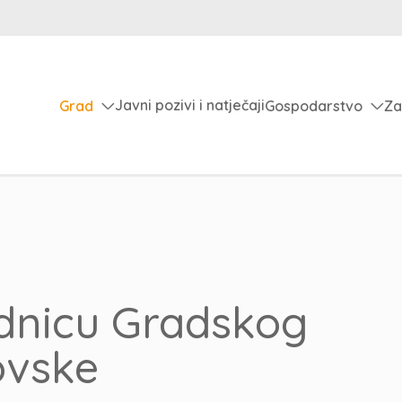
Javni pozivi i natječaji
Grad
Gospodarstvo
Za
ednicu Gradskog
ovske