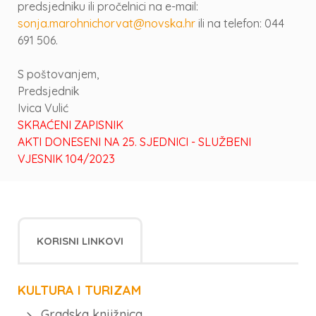
predsjedniku ili pročelnici na e-mail:
sonja.marohnichorvat@novska.hr
ili na telefon: 044
691 506.
S poštovanjem,
Predsjednik
Ivica Vulić
SKRAĆENI ZAPISNIK
AKTI DONESENI NA 25. SJEDNICI - SLUŽBENI
VJESNIK 104/2023
KORISNI LINKOVI
KULTURA I TURIZAM
Gradska knjižnica