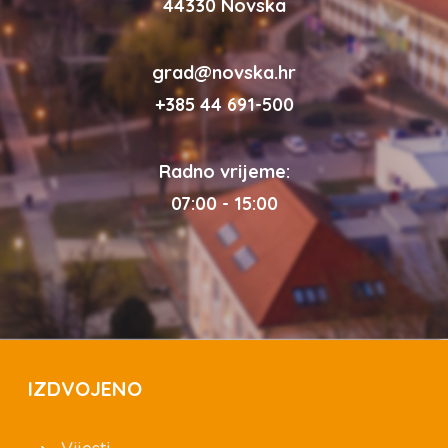
44330 Novska
grad@novska.hr
+385 44 691-500
Radno vrijeme:
07:00 - 15:00
IZDVOJENO