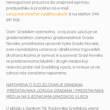
nemogućnost prisustva da unaprijed ispričaju
predsjedniku ili pročelnici na e-mail:
sonja.marohnichorvat@novska.hr
ili na telefon: 044
691 506.
Osim Gradskim vijećnicima, ovaj poziv upućuje se
gradonačelnici i zamjenici gradonačelnice Grada
Novske, pročelnicima upravnih tijela Grada Novske,
svim ravnateljima ustanova i direktorima trgovačkih
društava kojima je osnivač ili suosnivač Grad Novska
te predstavnicima lokalnih i drugih medija koji
redovito prate rad Gradskog vijeća, a na koje se ne
odnosi niže označena napomena.
NAPOMENA O SUDJELOVANJE GRAĐANA,
PREDSTAVNIKA UDRUGA GRAĐANA I PREDSTAVNIKA
MEDIJA NA SJEDNICAMA GRADSKOG VIJEĆA
U skladu s člankom 116. Poslovnika Gradskog vijeća