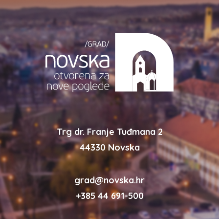
Trg dr. Franje Tuđmana 2
44330 Novska
grad@novska.hr
+385 44 691-500