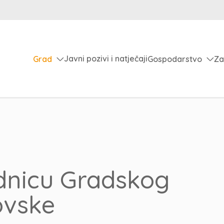
Javni pozivi i natječaji
Grad
Gospodarstvo
Za
ednicu Gradskog
ovske