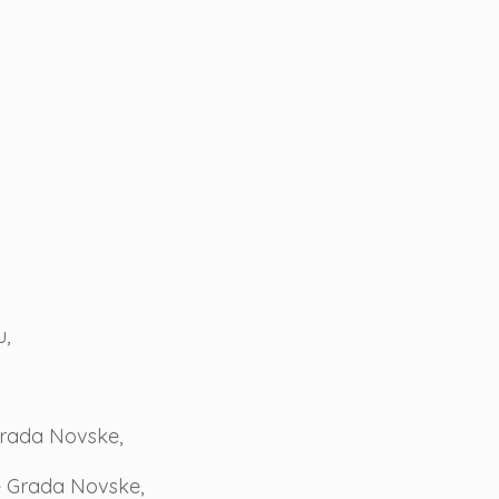
u,
Grada Novske,
e Grada Novske,