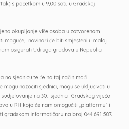
tak) s početkom u 9,00 sati, u Gradskoj
njeno okupljanje više osoba u zatvorenom
i moguće, novinari će biti smješteni u maloj
će nam osigurati Udruga gradova u Republici
ka na sjednicu te će na taj način moći
 ne mogu nazočiti sjednici, mogu se uključivati u
o sudjelovanje na 30. sjednici Gradskog vijeća
ova u RH koja će nam omogućiti „platformu“ i
iti gradskom informatičaru na broj 044 691 507.