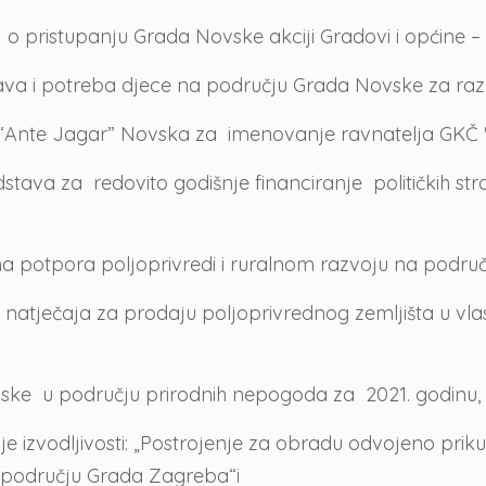
pristupanju Grada Novske akciji Gradovi i općine – pr
prava i potreba djece na području Grada Novske za ra
ice “Ante Jagar” Novska za imenovanje ravnatelja GKČ
dstava za redovito godišnje financiranje političkih s
ma potpora poljoprivredi i ruralnom razvoju na podru
g natječaja za prodaju poljoprivrednog zemljišta u v
ske u području prirodnih nepogoda za 2021. godinu,
dije izvodljivosti: „Postrojenje za obradu odvojeno p
 području Grada Zagreba“i