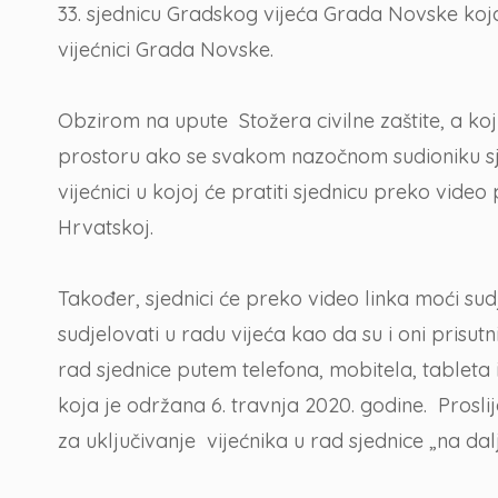
33. sjednicu Gradskog vijeća Grada Novske koja
vijećnici Grada Novske.
Obzirom na upute Stožera civilne zaštite, a k
prostoru ako se svakom nazočnom sudioniku sje
vijećnici u kojoj će pratiti sjednicu preko vid
Hrvatskoj.
Također, sjednici će preko video linka moći sudj
sudjelovati u radu vijeća kao da su i oni prisutni
rad sjednice putem telefona, mobitela, tableta 
koja je održana 6. travnja 2020. godine. Pros
za uključivanje vijećnika u rad sjednice „na da