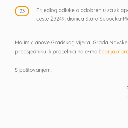
Prijedlog odluke o odobrenju za skla
ceste Ž3249, dionica Stara Subocka-P
Molim članove Gradskog vijeća Grada Novske da
predsjedniku ili pročelnici na e-mail:
sonja.mar
S poštovanjem,
Predsjed
Ivica Vul