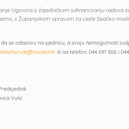
panje Ugovora o zajedničkom sufinanciranju radova za
lesmo, s Županijskom upravom za ceste Sisačko-mosla
 se odazovu na sjednicu, a svoju nemogućnost sudjel
ohnichorvat@novska.hr
ili na telefon: 044 691 506 i 044
nik
ić