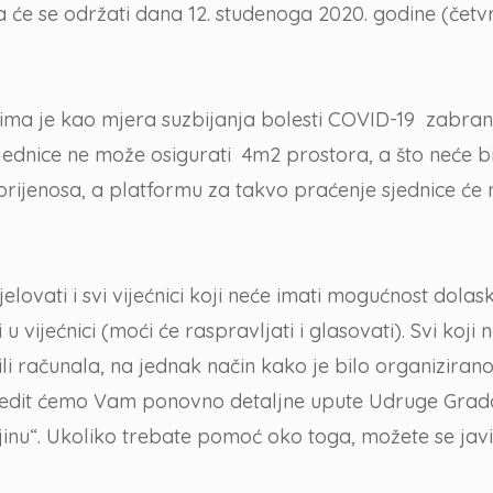
 će se održati dana 12. studenoga 2020. godine (četvr
ojima je kao mjera suzbijanja bolesti COVID-19 zabra
dnice ne može osigurati 4m2 prostora, a što neće bit
eo prijenosa, a platformu za takvo praćenje sjednice 
elovati i svi vijećnici koji neće imati mogućnost dolas
 u vijećnici (moći će raspravljati i glasovati). Svi koji
ili računala, na jednak način kako je bilo organiziran
lijedit ćemo Vam ponovno detaljne upute Udruge Grad
ljinu“. Ukoliko trebate pomoć oko toga, možete se jav