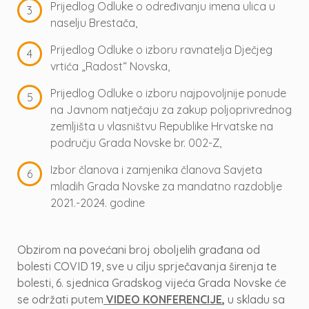
Prijedlog Odluke o određivanju imena ulica u
naselju Brestača,
Prijedlog Odluke o izboru ravnatelja Dječjeg
vrtića „Radost“ Novska,
Prijedlog Odluke o izboru najpovoljnije ponude
na Javnom natječaju za zakup poljoprivrednog
zemljišta u vlasništvu Republike Hrvatske na
području Grada Novske br. 002-Z,
Izbor članova i zamjenika članova Savjeta
mladih Grada Novske za mandatno razdoblje
2021.-2024. godine
Obzirom na povećani broj oboljelih građana od
bolesti COVID 19, sve u cilju sprječavanja širenja te
bolesti, 6. sjednica Gradskog vijeća Grada Novske će
se održati putem
VIDEO KONFERENCIJE
,
u skladu sa