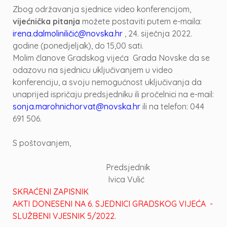
Zbog održavanja sjednice video konferencijom,
vijećnička pitanja
možete postaviti putem e-maila:
irena.dalmoliniličić@novska.hr
, 24. siječnja 2022.
godine (ponedjeljak), do 15,00 sati.
Molim članove Gradskog vijeća Grada Novske da se
odazovu na sjednicu uključivanjem u video
konferenciju, a svoju nemogućnost uključivanja da
unaprijed ispričaju predsjedniku ili pročelnici na e-mail:
sonja.marohnichorvat@novska.hr
ili na telefon: 044
691 506.
S poštovanjem,
Predsjednik
Ivica Vulić
SKRAĆENI ZAPISNIK
AKTI DONESENI NA 6. SJEDNICI GRADSKOG VIJEĆA -
SLUŽBENI VJESNIK 5/2022.