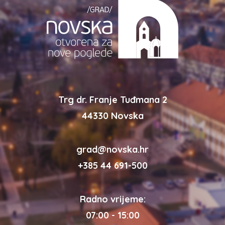
Trg dr. Franje Tuđmana 2
44330 Novska
grad@novska.hr
+385 44 691-500
Radno vrijeme:
07:00 - 15:00