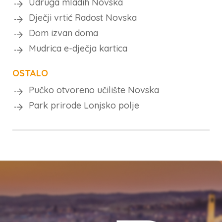
Udruga mladih Novska
Dječji vrtić Radost Novska
Dom izvan doma
Mudrica e-dječja kartica
OSTALO
Pučko otvoreno učilište Novska
Park prirode Lonjsko polje