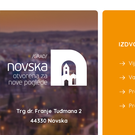
IZDV
Vij
Va
Pr
Pr
Trg dr. Franje Tuđmana 2
44330 Novska