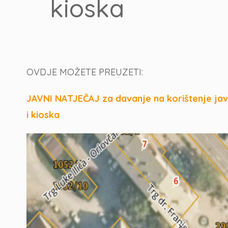
kioska
OVDJE MOŽETE PREUZETI:
JAVNI NATJEČAJ za davanje na korištenje jav
i kioska