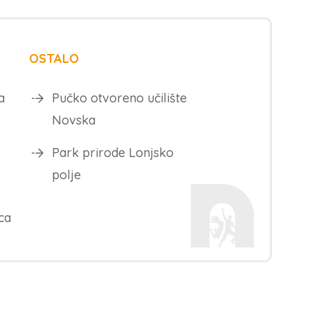
OSTALO
a
Pučko otvoreno učilište
Novska
Park prirode Lonjsko
polje
ca