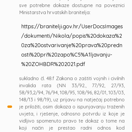
sve potrebne dokaze dostupne na poveznici
Ministarstva hrvatskih branitelja:
https://branitelji.gov.hr/UserDocsImages
/dokumenti/Nikola/popis%20dokaza%2
0za%20ostvarivanje%20prava%20predn
osti%20pri%20zapo%C5%A1ljavanju-
%20ZOHBDR%202021.pdf
sukladno čl. 48.f Zakona o zaštiti vojnih i civilnih
invalida rata (NN 33/92., 77/92, 27/93,
58/93,2/94, 76/94, 108/95, 108/96, 82/01, 103/03,
148/13 i 98/19), uz prijavu na natječaj potrebno
je priložiti, osim dokaza o ispunjavanju traženih
uvjeta, i rješenje, odnosno potvrdu iz koje je
vidljivo spomenuto pravo te dokaz o tome na
koji način je prestao radni odnos kod