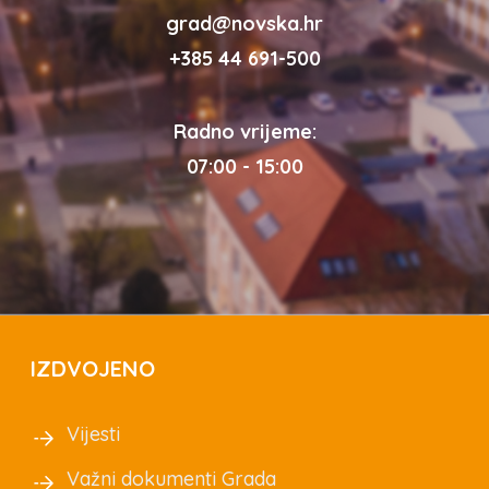
grad@novska.hr
+385 44 691-500
Radno vrijeme:
07:00 - 15:00
IZDVOJENO
Vijesti
Važni dokumenti Grada