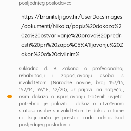
posljednjeg poslodavca.
https://branitelji.gov.hr/UserDocsImages
/dokumenti/Nikola/popis%20dokaza%2
0za%20ostvarivanje%20prava%20predn
osti%20pri%20zapo%C5%A1ljavanju%20Z
akon%20o%20civilnim%
sukladno čl. 9. Zakona o profesionalnoj
rehabilitaciji i zapošljavanju osoba s
invaliditetom (Narodne novine, broj 157/13,
152/14, 39/18, 32/20), uz prijavu na natječaj,
osim dokaza o ispunjavanju traženih uvjeta
potrebno je priložiti i dokaz o utvrđenom
statusu osobe s invaliditetom te dokaz o tome
na koji način je prestao radni odnos kod
posljednjeg poslodavca.