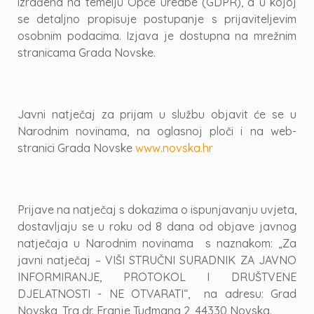
izrađena na temelju Opće uredbe (GDPR), a u kojoj
se detaljno propisuje postupanje s prijaviteljevim
osobnim podacima. Izjava je dostupna na mrežnim
stranicama Grada Novske.
Javni natječaj za prijam u službu objavit će se u
Narodnim novinama, na oglasnoj ploči i na web-
stranici Grada Novske
www.novska.hr
Prijave na natječaj s dokazima o ispunjavanju uvjeta,
dostavljaju se u roku od 8 dana od objave javnog
natječaja u Narodnim novinama s naznakom: „Za
javni natječaj – VIŠI STRUČNI SURADNIK ZA JAVNO
INFORMIRANJE, PROTOKOL I DRUŠTVENE
DJELATNOSTI - NE OTVARATI“, na adresu: Grad
Novska, Trg dr. Franje Tuđmana 2, 44330 Novska.