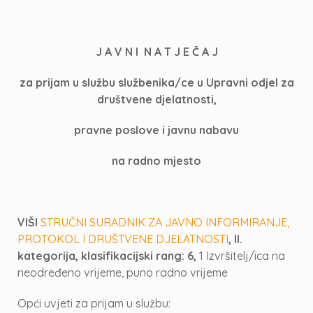
J A V N I N A T J E Č A J
za prijam u službu službenika/ce u Upravni odjel za
društvene djelatnosti,
pravne poslove i javnu nabavu
na radno mjesto
VIŠI
STRUČNI SURADNIK ZA JAVNO INFORMIRANJE,
PROTOKOL I DRUŠTVENE DJELATNOSTI
, II.
kategorija, klasifikacijski rang: 6,
1 Izvršitelj/ica na
neodređeno vrijeme, puno radno vrijeme
Opći uvjeti za prijam u službu: