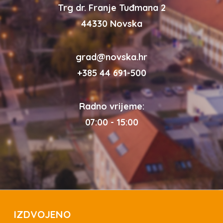
Trg dr. Franje Tuđmana 2
44330 Novska
grad@novska.hr
+385 44 691-500
Radno vrijeme:
07:00 - 15:00
IZDVOJENO