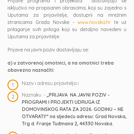
Prijave programa i projekata dostavljaju se
isključivo na propisanim obrascima, koji su zajedno s
Uputama za prijavitelje, dostupni na mrežnim
stranicama Grada Novske -
www.novska.hr
te uz
prilaganje svih priloga koji su detaljno navedeni u
Uputama za prijavitelje.
Prijave na javni poziv dostavljaju se:
a) u zatvorenoj omotnici, a na omotnici treba
obavezno naznačiti:
Naziv i adresu prijavitelja i
Naznaku -
„PRIJAVA NA JAVNI POZIV -
PROGRAMI I PROJEKTI UDRUGA IZ
DOMOVINSKOG RATA ZA 2026. GODINU – NE
OTVARATI!“ na sljedeću adresu: Grad Novska,
Trg d. Franje Tuđmana 2, 44330 Novska.