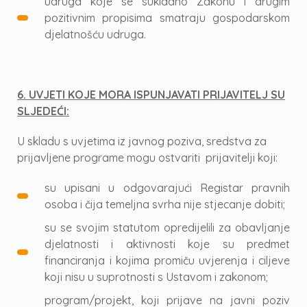
udruga koje se sukladno Zakonu i drugim
pozitivnim propisima smatraju gospodarskom
djelatnošću udruga.
6. UVJETI KOJE MORA ISPUNJAVATI PRIJAVITELJ SU
SLJEDEĆI:
U skladu s uvjetima iz javnog poziva, sredstva za
prijavljene programe mogu ostvariti prijavitelji koji:
su upisani u odgovarajući Registar pravnih
osoba i čija temeljna svrha nije stjecanje dobiti;
su se svojim statutom opredijelili za obavljanje
djelatnosti i aktivnosti koje su predmet
financiranja i kojima promiču uvjerenja i ciljeve
koji nisu u suprotnosti s Ustavom i zakonom;
program/projekt, koji prijave na javni poziv