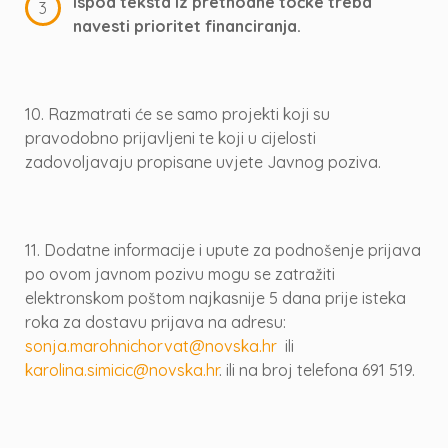
Ispod teksta iz prethodne točke treba
navesti prioritet financiranja.
10. Razmatrati će se samo projekti koji su
pravodobno prijavljeni te koji u cijelosti
zadovoljavaju propisane uvjete Javnog poziva.
11. Dodatne informacije i upute za podnošenje prijava
po ovom javnom pozivu mogu se zatražiti
elektronskom poštom najkasnije 5 dana prije isteka
roka za dostavu prijava na adresu:
sonja.marohnichorvat@novska.hr
ili
karolina.simicic@novska.hr
. ili na broj telefona 691 519.