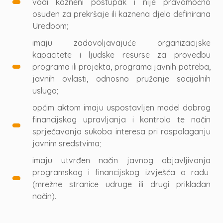
vodi kazneni postupak i nije pravomoćno
osuđen za prekršaje ili kaznena djela definirana
Uredbom;
imaju zadovoljavajuće organizacijske
kapacitete i ljudske resurse za provedbu
programa ili projekta, programa javnih potreba,
javnih ovlasti, odnosno pružanje socijalnih
usluga;
općim aktom imaju uspostavljen model dobrog
financijskog upravljanja i kontrola te način
sprječavanja sukoba interesa pri raspolaganju
javnim sredstvima;
imaju utvrđen način javnog objavljivanja
programskog i financijskog izvješća o radu
(mrežne stranice udruge ili drugi prikladan
način).