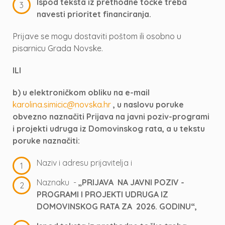
Ispod teksta iz prethodne točke treba
navesti prioritet financiranja.
Prijave se mogu dostaviti poštom ili osobno u
pisarnicu Grada Novske.
ILI
b) u elektroničkom obliku na e-mail
karolina.simicic@novska.hr
, u naslovu poruke
obvezno naznačiti Prijava na javni poziv-programi
i projekti udruga iz Domovinskog rata, a u tekstu
poruke naznačiti:
Naziv i adresu prijavitelja i
Naznaku -
„PRIJAVA NA JAVNI POZIV -
PROGRAMI I PROJEKTI UDRUGA IZ
DOMOVINSKOG RATA ZA 2026. GODINU“,