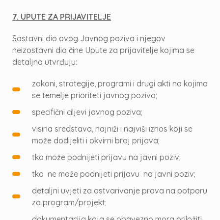
7. UPUTE ZA PRIJAVITELJE
Sastavni dio ovog Javnog poziva i njegov
neizostavni dio čine Upute za prijavitelje kojima se
detaljno utvrđuju:
zakoni, strategije, programi i drugi akti na kojima
se temelje prioriteti javnog poziva;
specifični ciljevi javnog poziva;
visina sredstava, najniži i najviši iznos koji se
može dodijeliti i okvirni broj prijava;
tko može podnijeti prijavu na javni poziv;
tko ne može podnijeti prijavu na javni poziv;
detaljni uvjeti za ostvarivanje prava na potporu
za program/projekt;
dokumentacija koja se obavezno mora priložiti