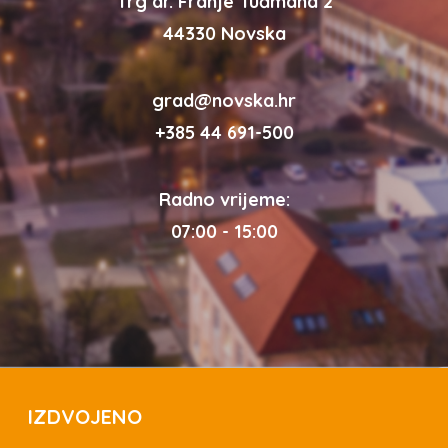
Trg dr. Franje Tuđmana 2
44330 Novska
grad@novska.hr
+385 44 691-500
Radno vrijeme:
07:00 - 15:00
IZDVOJENO