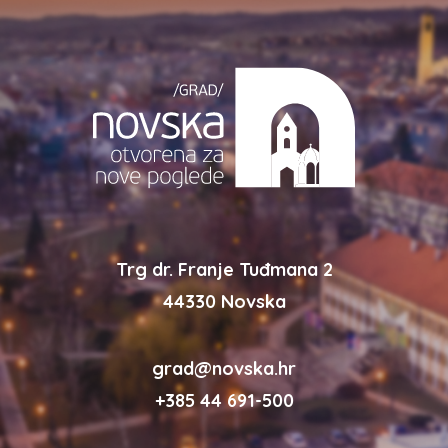
Trg dr. Franje Tuđmana 2
44330 Novska
grad@novska.hr
+385 44 691-500