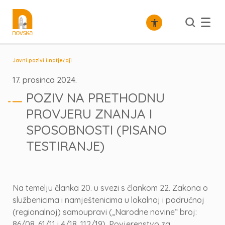
Javni pozivi i natječaji
17. prosinca 2024.
POZIV NA PRETHODNU
PROVJERU ZNANJA I
SPOSOBNOSTI (PISANO
TESTIRANJE)
Na temelju članka 20. u svezi s člankom 22. Zakona o
službenicima i namještenicima u lokalnoj i područnoj
(regionalnoj) samoupravi („Narodne novine“ broj:
86/08, 61/11 i 4/18, 112/19), Povjerenstvo za