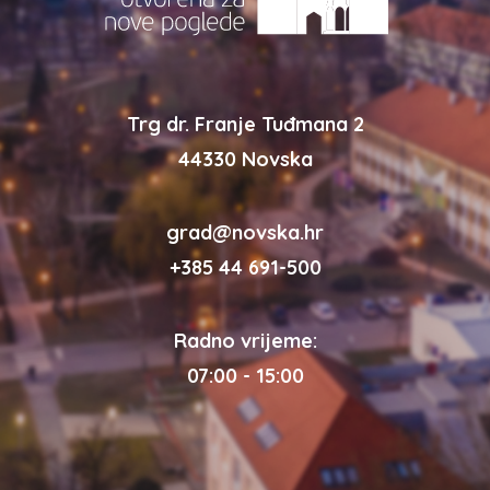
Trg dr. Franje Tuđmana 2
44330 Novska
grad@novska.hr
+385 44 691-500
Radno vrijeme:
07:00 - 15:00