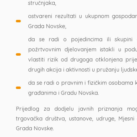
stručnjaka,
ostvareni rezultati u ukupnom gospoda
Grada Novske,
da se radi o pojedincima ili skupini
požrtvovnim djelovanjem istakli u pod
vlastiti rizik od drugoga otklonjena pri
drugih akcija i aktivnosti u pružanju ljuds
da se radi o pravnim i fizičkim osobama k
građanima i Gradu Novska.
Prijedlog za dodjelu javnih priznanja mog
trgovačka društva, ustanove, udruge, Mjesni
Grada Novske.