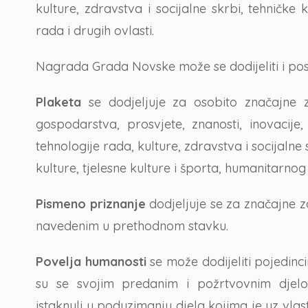
kulture, zdravstva i socijalne skrbi, tehničke
rada i drugih ovlasti.
Nagrada Grada Novske može se dodijeliti i po
Plaketa
se dodjeljuje za osobito značajne za
gospodarstva, prosvjete, znanosti, inovacije,
tehnologije rada, kulture, zdravstva i socijalne
kulture, tjelesne kulture i športa, humanitarnog 
Pismeno priznanje
dodjeljuje se za značajne z
navedenim u prethodnom stavku.
Povelja humanosti
se može dodijeliti pojedin
su se svojim predanim i požrtvovnim djel
istaknuli u poduzimanju djela kojima je uz vlast