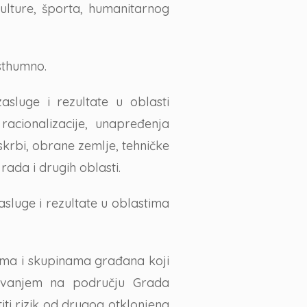
 kulture, športa, humanitarnog
sthumno.
sluge i rezultate u oblasti
 racionalizacije, unapređenja
 skrbi, obrane zemlje, tehničke
rada i drugih oblasti.
asluge i rezultate u oblastima
cima i skupinama građana koji
ovanjem na području Grada
iti rizik od drugog otklonjena