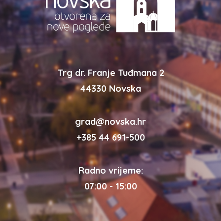
Trg dr. Franje Tuđmana 2
44330 Novska
grad@novska.hr
+385 44 691-500
Radno vrijeme:
07:00 - 15:00