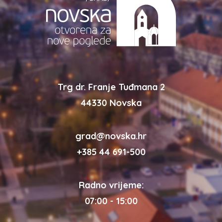
Trg dr. Franje Tuđmana 2
44330 Novska
grad@novska.hr
+385 44 691-500
Radno vrijeme:
07:00 - 15:00