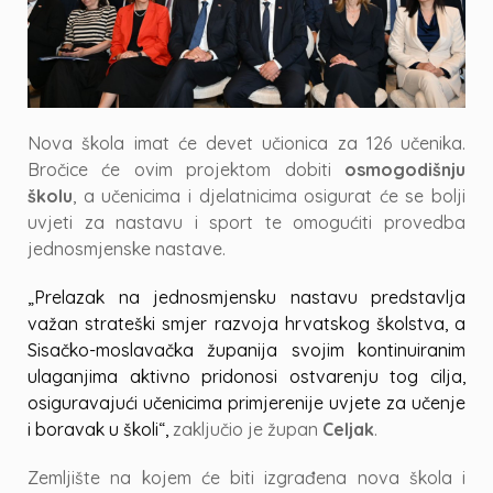
Nova škola imat će devet učionica za 126 učenika.
Bročice će ovim projektom dobiti
osmogodišnju
školu
, a učenicima i djelatnicima osigurat će se bolji
uvjeti za nastavu i sport te omogućiti provedba
jednosmjenske nastave.
„Prelazak na jednosmjensku nastavu predstavlja
važan strateški smjer razvoja hrvatskog školstva, a
Sisačko-moslavačka županija svojim kontinuiranim
ulaganjima aktivno pridonosi ostvarenju tog cilja,
osiguravajući učenicima primjerenije uvjete za učenje
i boravak u školi“,
zaključio je župan
Celjak
.
Zemljište na kojem će biti izgrađena nova škola i