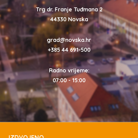
Trg dr. Franje Tuđmana 2
44330 Novska
grad@novska.hr
+385 44 691-500
Radno vrijeme:
07:00 - 15:00
IZDVOJENO