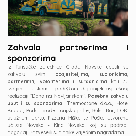
Zahvala partnerima i
sponzorima
Iz Turističke zajednice Grada Novske uputili su
zahvalu svim
posjetiteljima, sudionicima,
partnerima, volonterima i suradnicima
koji su
svojim dolaskom i podrškom doprinijeli uspješnoj
realizaciji ”Dana na Novljanskom”.
Posebnu zahvalu
uputili su sponzorima:
Thermostone d.o.o., Hotel
Knopp, Park prirode Lonjsko polje, Buka Bar, LOKI
uslužnom obrtu, Pizzeria Miško te Pučko otvoreno
učilište Novska – Kino Novska, koji su podržali
događaj i razveselili sudionike vrijednim nagradama.