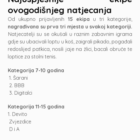
ovogodišnjeg natjecanja
Od ukupno prijavljenih
15 ekipa
u tri kategorije,
nagrađivana su prva tri mjesta u svakoj kategoriji.
Natjecatelji su se okušali u raznim zabavnim igrama
gdje su ubacivali loptu u koš, zaigrali pikado, pogađali
redoslijed patkica, nosili jaje na žlici, bacali obruče te
loptice za stolni tenis.
Kategorija 7-10 godina
1. Šarani
2. BBB
3. Digitalci
Kategorija 11-15 godina
1. Devito
Zvjezdice
D i A