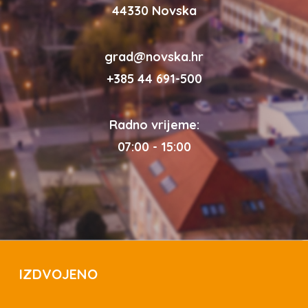
44330 Novska
grad@novska.hr
+385 44 691-500
Radno vrijeme:
07:00 - 15:00
IZDVOJENO