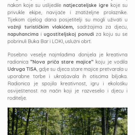
nakon koje su uslijedile
natjecateljske igre
koje su
privukle ekipe, navijače i znatiželjne prolaznike.
Tijekom cijelog dana posjetitelji su mogli uživati u
vožnji turističkim vlakićem,
sadržajima za djecu,
napuhancima
i
ugostiteljskoj ponudi
za koju su se
pobrinuli Buka Bar i LOKI, uslužni obrt.
Posebno veselje najmlađima donijela je kreativna
radionica
”Nova priča stare majice”
koju je vodila
Udruga TISA
, gdje su djeca stare majice pretvarala u
uporabne torbe i ukrašavala ih otiscima biljaka.
Radionica je spojila kreativnost, igru i ekološku
osviještenost na način koji je razveselio i djecu i
roditelje.