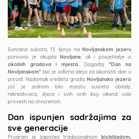
Sunčana subota, 13. lipnja na
Novljanskom jezeru
ponovno je okupila
Novljane
, ali i posjetitelje iz
okolnih gradova i mjesta.
Događaj
”Dan na
Novljanskom”
bio je odlična ideja za iskoristiti dan u
prirodi. Nadomak središta grada,
Novljansko jezero
još je jednom bilo mjesto susreta obitelji,
rekreativaca, djece i svih onih koji vikend vole
provesti na otvorenom.
Dan ispunjen sadržajima za
sve generacije
Program je započeo tradicionalnom
biciklijadom,