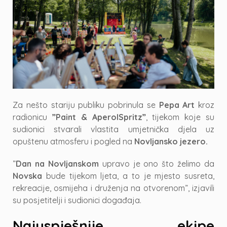
Za nešto stariju publiku pobrinula se
Pepa Art
kroz
radionicu
”Paint & AperolSpritz”
, tijekom koje su
sudionici stvarali vlastita umjetnička djela uz
opuštenu atmosferu i pogled na
Novljansko jezero.
”
Dan na Novljanskom
upravo je ono što želimo da
Novska
bude tijekom ljeta, a to je mjesto susreta,
rekreacije, osmijeha i druženja na otvorenom”, izjavili
su posjetitelji i sudionici događaja.
Najuspješnije ekipe