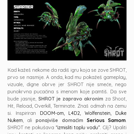
Kad kažeš nekome da radiš igru koja se zove SHROT,
prvo se nasmije. A onda, kad mu pokažeš gameplay,
vizuale, digne obrve jer SHROT nije smeće, nego
punokrvna pucačina s imenom koje pamtiš. Da sve
bude jasnije,
SHROT je zapravo akronim
za Shoot,
Hit, Reload, Overkill, Terminate. Znaš odmah na čemu
si. Inspiriran
DOOM-om, L4D2, Wolfenstein, Duke
Nukem
, ali
ponajviše domaćim
Serious Samom
.
SHROT ne pokušava
“izmisliti toplu vodu”
. Cilj? Upaliti