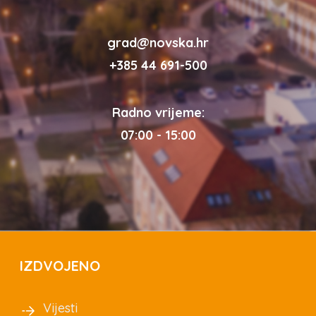
grad@novska.hr
+385 44 691-500
Radno vrijeme:
07:00 - 15:00
IZDVOJENO
Vijesti