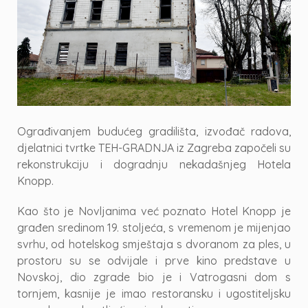
Ograđivanjem budućeg gradilišta, izvođač radova,
djelatnici tvrtke TEH-GRADNJA iz Zagreba započeli su
rekonstrukciju i dogradnju nekadašnjeg Hotela
Knopp.
Kao što je Novljanima već poznato Hotel Knopp je
građen sredinom 19. stoljeća, s vremenom je mijenjao
svrhu, od hotelskog smještaja s dvoranom za ples, u
prostoru su se odvijale i prve kino predstave u
Novskoj, dio zgrade bio je i Vatrogasni dom s
tornjem, kasnije je imao restoransku i ugostiteljsku