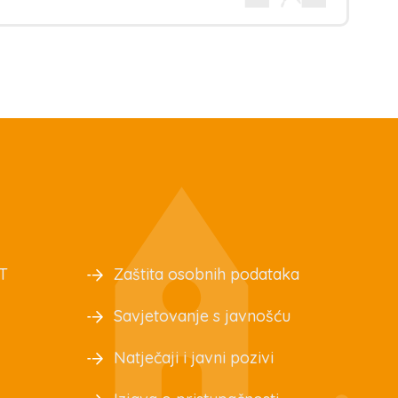
T
Zaštita osobnih podataka
Savjetovanje s javnošću
Natječaji i javni pozivi