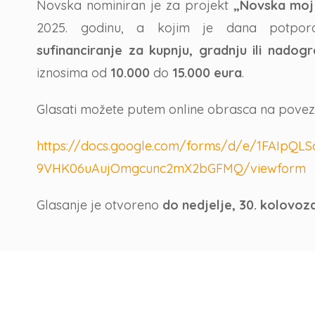
Novska nominiran je za projekt
„Novska mo
2025. godinu, a kojim je dana potpor
sufinanciranje za kupnju, gradnju ili nado
iznosima od
10.000
do
15.000 eura
.
Glasati možete putem online obrasca na povezn
https://docs.google.com/forms/d/e/1FAIp
9VHK06uAujOmgcunc2mX2bGFMQ/viewform
Glasanje je otvoreno
do nedjelje, 30. kolovoz