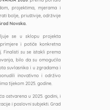
dom, projektima, mjerama i
 bolje, priuštivije, održivije
Grad Novska.
uje se u sklopu projekta
primjere i potiče konkretna
 Finalisti su se istakli prema
ovanja, bilo da su omogućila
ivota suvlasnika i u zgradama i
ponudili inovativno i održivo
nima tijekom 2025. godine.
a ostvarena u 2025. godini, i
zacije i poslovni subjekti. Grad