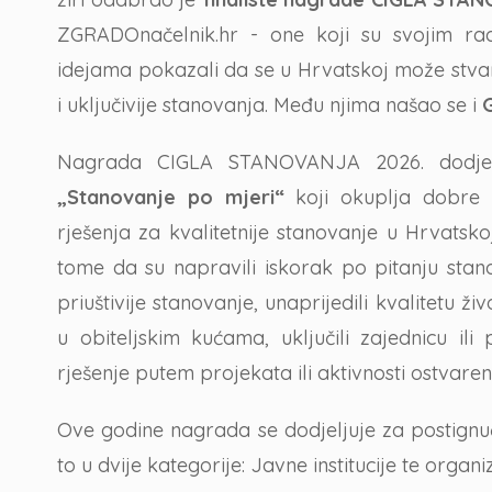
ZGRADOnačelnik.hr - one koji su svojim ra
idejama pokazali da se u Hrvatskoj može stvarati
i uključivije stanovanja. Među njima našao se i
Nagrada CIGLA STANOVANJA 2026. dodjelj
„Stanovanje po mjeri“
koji okuplja dobre 
rješenja za kvalitetnije stanovanje u Hrvatskoj.
tome da su napravili iskorak po pitanju stan
priuštivije stanovanje, unaprijedili kvalitetu ž
u obiteljskim kućama, uključili zajednicu ili 
rješenje putem projekata ili aktivnosti ostvare
Ove godine nagrada se dodjeljuje za postignuć
to u dvije kategorije: Javne institucije te organi