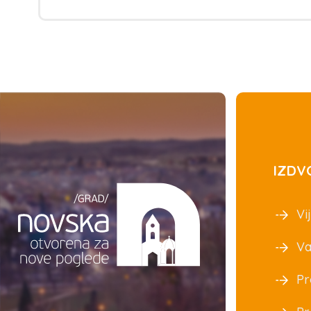
IZDV
Vij
Va
Pr