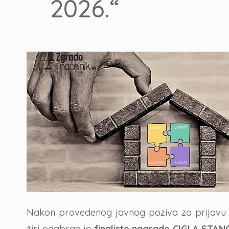
2026.“
Nakon provedenog javnog poziva za prijavu pro
žiri odabrao je
finaliste nagrade CIGLA STA