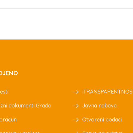
OJENO
esti
iTRANSPARENTNOS
žni dokumenti Grada
Javna nabava
oračun
Otvoreni podaci