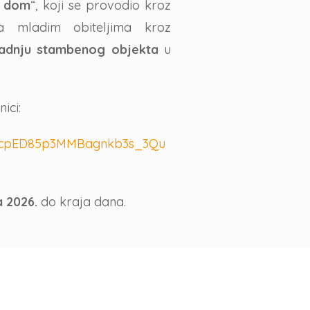
j dom
“, koji se provodio kroz
a mladim obiteljima kroz
gradnju stambenog objekta
u
ici:
QLScpED85p3MMBagnkb3s_3Qu
a 2026.
do kraja dana.