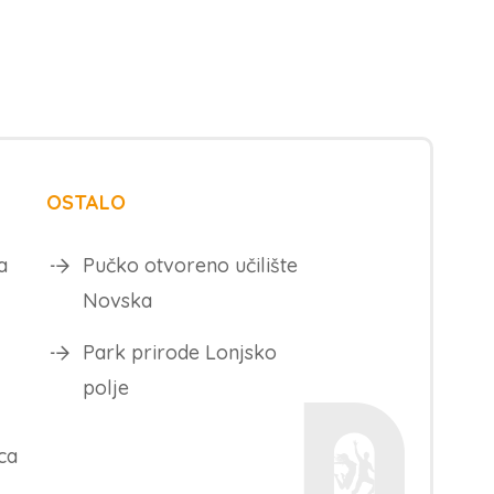
OSTALO
a
Pučko otvoreno učilište
Novska
Park prirode Lonjsko
polje
ca