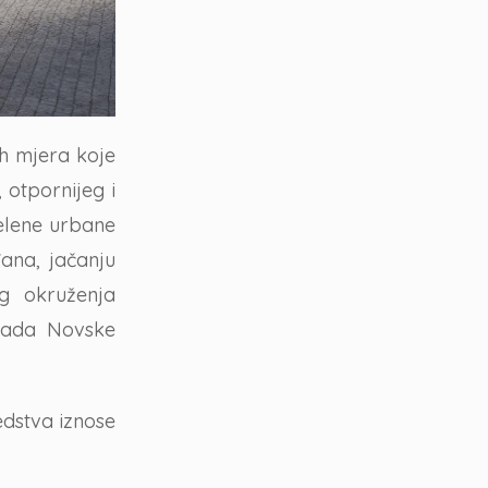
ih mjera koje
 otpornijeg i
zelene urbane
ana, jačanju
og okruženja
Grada Novske
edstva iznose