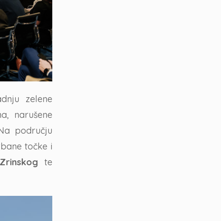
adnju zelene
na, narušene
 Na području
rbane točke i
Zrinskog
te