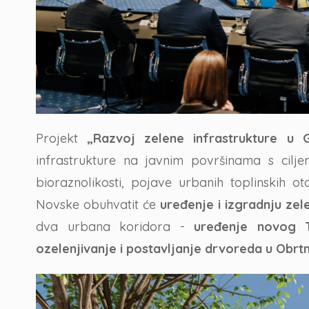
Projekt
„Razvoj zelene infrastrukture u
infrastrukture na javnim površinama s cilj
bioraznolikosti, pojave urbanih toplinskih o
Novske obuhvatit će
uređenje i izgradnju zel
dva urbana koridora -
uređenje novog T
ozelenjivanje i postavljanje drvoreda u Obrtnič