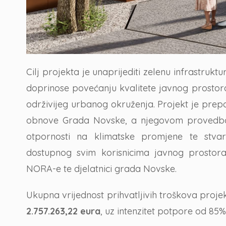
Cilj projekta je unaprijediti zelenu infrastr
doprinose povećanju kvalitete javnog prostora,
održivijeg urbanog okruženja. Projekt je prepo
obnove Grada Novske, a njegovom provedbom 
otpornosti na klimatske promjene te stvar
dostupnog svim korisnicima javnog prostora
NORA-e te djelatnici grada Novske.
Ukupna vrijednost prihvatljivih troškova proje
2.757.263,22 eura
, uz intenzitet potpore od 85%