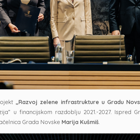
rojekt
„Razvoj zelene infrastrukture u Gradu Novs
ja” u financijskom razdoblju 2021.-2027.
Ispred G
načelnica Grada Novske
Marija Kušmiš
.