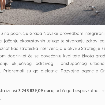
ukturu na području Grada Novske provedbom integriran
 jačanju ekosustavnih usluga te stvaranju zdravijeg,
znat kao strateška intervencija u okviru Strategije 
doprinijet će se povećanju kvalitete života građ
anju uključivog, održivog i pristupačnog urban
. Pripremali su ga djelatnici Razvojne agencije 
kta iznosi
3.243.839,09 eura
, od čega bespovratna sr
.