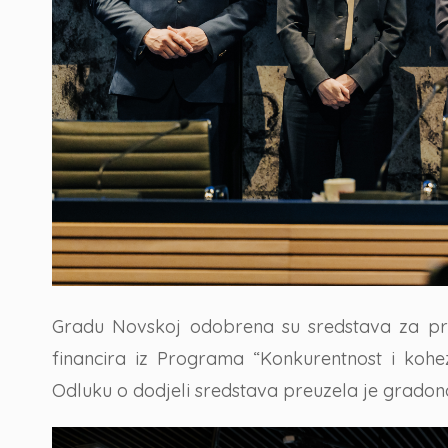
Gradu Novskoj odobrena su sredstava za p
financira
 iz Programa “Konkurentnost i kohezi
Odluku o dodjeli sredstava preuzela je grado