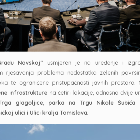
 Gradu Novskoj“
usmjeren je na uređenje i izgr
em rješavanja problema nedostatka zelenih površi
toka te ograničene pristupačnosti javnih prostora.
ene infrastrukture
na četiri lokacije, odnosno dvije u
rga glagoljice
,
parka na Trgu Nikole Šubića 
koj ulici i Ulici kralja Tomislava
.