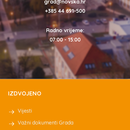
grad@novska.hr
+385 44 691-500
Radno vrijeme:
07:00 - 15:00
IZDVOJENO
Vijesti
Važni dokumenti Grada