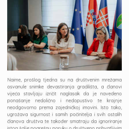
Naime, prošlog tjedna su na društvenim mrežama
osvanule snimke devastiranja gradilišta, a članovi
vijeća stavljaju izričit naglasak da je navedeno
ponašanje nedolično i nedopustivo te krajnje
neodgovorno prema zajedničkoj imovini. Isto tako,
ugrožava sigurnost i samih počinitelja i svih ostalih
članova društva te također smatraju da ignoriranje
istog šalje pogrešnu poruku o društveno prihvatljivim