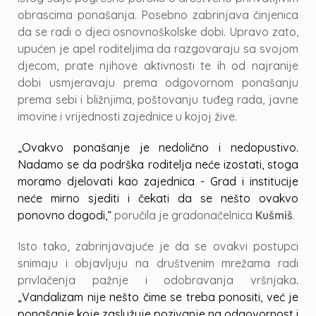
obrascima ponašanja. Posebno zabrinjava činjenica
da se radi o djeci osnovnoškolske dobi. Upravo zato,
upućen je apel roditeljima da razgovaraju sa svojom
djecom, prate njihove aktivnosti te ih od najranije
dobi usmjeravaju prema odgovornom ponašanju
prema sebi i bližnjima, poštovanju tuđeg rada, javne
imovine i vrijednosti zajednice u kojoj žive.
„Ovakvo ponašanje je nedolično i nedopustivo.
Nadamo se da podrška roditelja neće izostati, stoga
moramo djelovati kao zajednica - Grad i institucije
neće mirno sjediti i čekati da se nešto ovakvo
ponovno dogodi,“
poručila je gradonačelnica
Kušmiš
.
Isto tako, zabrinjavajuće je da se ovakvi postupci
snimaju i objavljuju na društvenim mrežama radi
privlačenja pažnje i odobravanja vršnjaka
.
„Vandalizam nije nešto čime se treba ponositi, već je
ponašanje koje zaslužuje pozivanje na odgovornost i