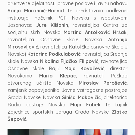
društvene djelatnosti, pravne poslove i javnu nabavu
Sonja Marohnić-Horvat
te predstavnici nadležnih
institucija: načelnik PGP Novska s ispostavom
Jasenovac
Jure Klišanin
, ravnateljica Centra za
socijalnu skrb Novska
Martina Antolković Hršak
,
ravnateljica Osnovne škole Novska
Antonija
Mirosavljević
, ravnateljica Katoličke osnovne škole u
Novskoj
Katarina Podkulabović
, ravnateljica Srednje
škole Novska
Nikolina Fijačko Filipović
, ravnateljica
Osnovne škole Rajić
Maja Kovačević
, direktor
Novokoma
Mario Klepac
, ravnatelj Pučkog
otvorenog učilišta Novska
Miroslav Perošević
,
zamjenik zapovjednika Javne vatrogasne postrojbe
Grada Novske Novska
Siniša Makovičić
, direktorica
Radio postaje Novska
Maja Fabek
te tajnik
Zajednice sportskih udruga Grada Novske
Zlatko
Šepović
.