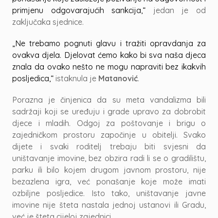
primjenu odgovarajućih sankcija,“
jedan je od
zaključaka sjednice.
„Ne trebamo pognuti glavu i tražiti opravdanja za
ovakva djela. Djelovat ćemo kako bi sva naša djeca
znala da ovako nešto ne mogu napraviti bez ikakvih
posljedica,“
istaknula je
Matanović
.
Porazna je činjenica da su meta vandalizma bili
sadržaji koji se uređuju i grade upravo za dobrobit
djece i mladih. Odgoj za poštovanje i brigu o
zajedničkom prostoru započinje u obitelji. Svako
dijete i svaki roditelj trebaju biti svjesni da
uništavanje imovine, bez obzira radi li se o gradilištu,
parku ili bilo kojem drugom javnom prostoru, nije
bezazlena igra, već ponašanje koje može imati
ozbiljne posljedice. Isto tako, uništavanje javne
imovine nije šteta nastala jednoj ustanovi ili Gradu,
već je šteta cijeloj zajednici.