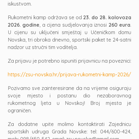
iskustvom.
Rukometni kamp održava se od
23. do 28. kolovoza
2026. godine
, a cijena sudjelovanja iznosi
260 eura
.
U cijenu su uključeni smještaj u Učeničkom domu
Novska, tri obroka dnevno, sportski paket te 24-satni
nadzor uz stručni tim voditelja.
Za prijavu je potrebno ispuniti prijavnicu na poveznici:
https://zsu-novska.hr/prijava-rukometni-kamp-2026/
Pozivamo sve zainteresirane da na vrijeme osiguraju
svoje mjesto i postanu dio nezaboravnog
rukometnog ljeta u Novskoj! Broj mjesta je
ograničen.
Za dodatne upite molimo kontaktirati Zajednicu
sportskih udruga Grada Novske: tel: 044/600-424,