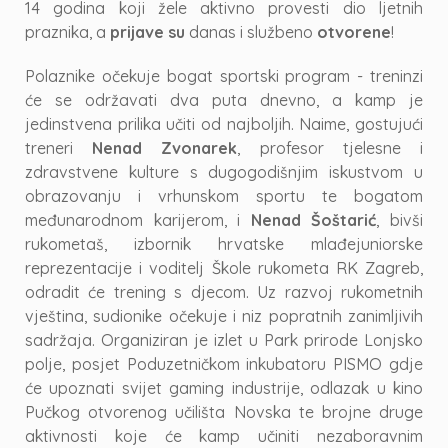
14 godina koji žele aktivno provesti dio ljetnih
praznika, a
prijave su
danas i službeno
otvorene
!
Polaznike očekuje bogat sportski program - treninzi
će se održavati dva puta dnevno, a kamp je
jedinstvena prilika učiti od najboljih. Naime, gostujući
treneri
Nenad Zvonarek
, profesor tjelesne i
zdravstvene kulture s dugogodišnjim iskustvom u
obrazovanju i vrhunskom sportu te bogatom
međunarodnom karijerom, i
Nenad Šoštarić
, bivši
rukometaš, izbornik hrvatske mlađejuniorske
reprezentacije i voditelj Škole rukometa RK Zagreb,
odradit će trening s djecom. Uz razvoj rukometnih
vještina, sudionike očekuje i niz popratnih zanimljivih
sadržaja. Organiziran je izlet u Park prirode Lonjsko
polje, posjet Poduzetničkom inkubatoru PISMO gdje
će upoznati svijet gaming industrije, odlazak u kino
Pučkog otvorenog učilišta Novska te brojne druge
aktivnosti koje će kamp učiniti nezaboravnim