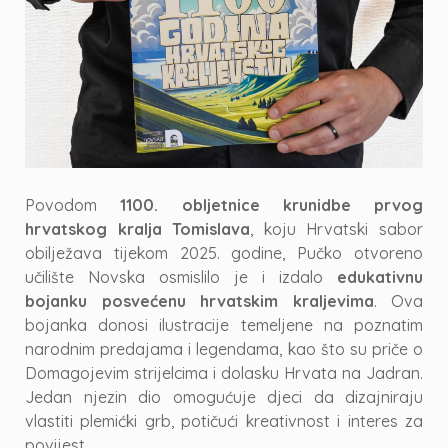
Povodom
1100. obljetnice krunidbe prvog
hrvatskog kralja Tomislava
, koju Hrvatski sabor
obilježava tijekom 2025. godine, Pučko otvoreno
učilište Novska osmislilo je i izdalo
edukativnu
bojanku posvećenu hrvatskim kraljevima
. Ova
bojanka donosi ilustracije temeljene na poznatim
narodnim predajama i legendama, kao što su priče o
Domagojevim strijelcima i dolasku Hrvata na Jadran.
Jedan njezin dio omogućuje djeci da dizajniraju
vlastiti plemićki grb, potičući kreativnost i interes za
povijest.