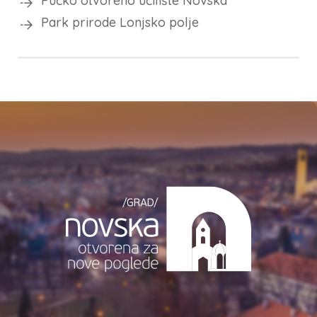
Pučko otvoreno učilište Novska
Park prirode Lonjsko polje