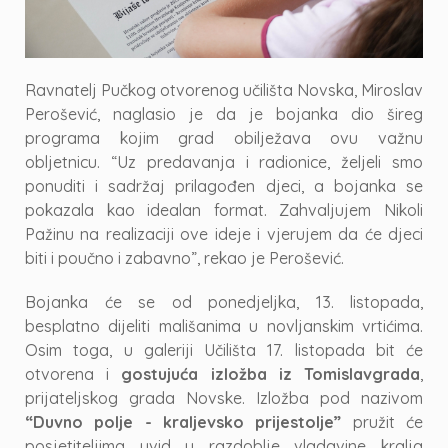
Ravnatelj Pučkog otvorenog učilišta Novska, Miroslav
Perošević, naglasio je da je bojanka dio šireg
programa kojim grad obilježava ovu važnu
obljetnicu. “Uz predavanja i radionice, željeli smo
ponuditi i sadržaj prilagođen djeci, a bojanka se
pokazala kao idealan format. Zahvaljujem Nikoli
Pažinu na realizaciji ove ideje i vjerujem da će djeci
biti i poučno i zabavno”, rekao je Perošević.
Bojanka će se od ponedjeljka, 13. listopada,
besplatno dijeliti mališanima u novljanskim vrtićima.
Osim toga, u galeriji Učilišta 17. listopada bit će
otvorena i
gostujuća izložba iz Tomislavgrada
,
prijateljskog grada Novske. Izložba pod nazivom
“Duvno polje - kraljevsko prijestolje”
pružit će
posjetiteljima uvid u razdoblje vladavine kralja