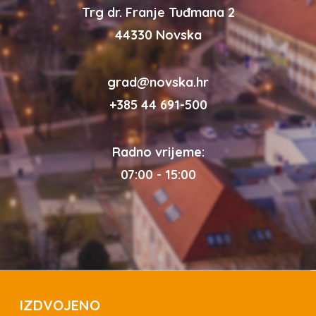
Trg dr. Franje Tuđmana 2
44330 Novska
grad@novska.hr
+385 44 691-500
Radno vrijeme:
07:00 - 15:00
IZDVOJENO