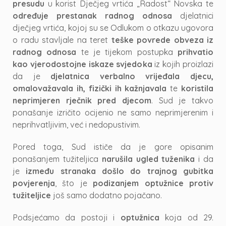
presudu
u korist Dječjeg vrtića „Radost“ Novska te
određuje
prestanak radnog odnosa
djelatnici
dječjeg vrtića, kojoj su se Odlukom o otkazu ugovora
o radu stavljale na teret
teške povrede obveza iz
radnog odnosa
te je tijekom postupka
prihvatio
kao vjerodostojne iskaze svjedoka
iz kojih proizlazi
da je
djelatnica verbalno vrijeđala djecu,
omalovažavala ih, fizički ih kažnjavala
te
koristila
neprimjeren rječnik pred djecom
. Sud je takvo
ponašanje izričito ocijenio ne samo neprimjerenim i
neprihvatljivim, već i nedopustivim.
Pored toga, Sud ističe da je gore opisanim
ponašanjem tužiteljica
narušila ugled tuženika
i da
je
između stranaka došlo do trajnog gubitka
povjerenja
, što je
podizanjem optužnice protiv
tužiteljice
još samo dodatno pojačano.
Podsjećamo da postoji i
optužnica
koja od 29.