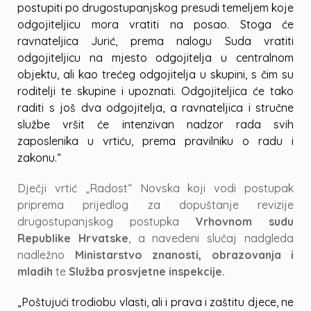
postupiti po drugostupanjskog presudi temeljem koje
odgojiteljicu mora vratiti na posao. Stoga će
ravnateljica Jurić, prema nalogu Suda vratiti
odgojiteljicu na mjesto odgojitelja u centralnom
objektu, ali kao trećeg odgojitelja u skupini, s čim su
roditelji te skupine i upoznati. Odgojiteljica će tako
raditi s još dva odgojitelja, a ravnateljica i stručne
službe vršit će intenzivan nadzor rada svih
zaposlenika u vrtiću, prema pravilniku o radu i
zakonu.“
Dječji vrtić „Radost“ Novska koji vodi postupak
priprema prijedlog za dopuštanje revizije
drugostupanjskog postupka
Vrhovnom sudu
Republike Hrvatske
, a navedeni slučaj nadgleda
nadležno
Ministarstvo znanosti, obrazovanja i
mladih
te
Služba prosvjetne inspekcije.
„Poštujući trodiobu vlasti, ali i prava i zaštitu djece, ne