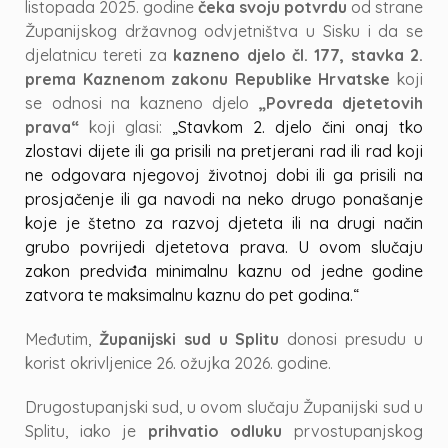
listopada 2025. godine
čeka svoju potvrdu
od strane
Županijskog državnog odvjetništva u Sisku i da se
djelatnicu tereti za
kazneno djelo čl. 177, stavka 2.
prema Kaznenom zakonu Republike Hrvatske
koji
se odnosi na kazneno djelo
„Povreda djetetovih
prava“
koji glasi:
„Stavkom 2. djelo čini onaj tko
zlostavi dijete ili ga prisili na pretjerani rad ili rad koji
ne odgovara njegovoj životnoj dobi ili ga prisili na
prosjačenje ili ga navodi na neko drugo ponašanje
koje je štetno za razvoj djeteta ili na drugi način
grubo povrijedi djetetova prava. U ovom slučaju
zakon predviđa minimalnu kaznu od jedne godine
zatvora te maksimalnu kaznu do pet godina.“
Međutim,
Županijski sud u Splitu
donosi presudu u
korist okrivljenice 26. ožujka 2026. godine.
Drugostupanjski sud, u ovom slučaju Županijski sud u
Splitu, iako je
prihvatio odluku
prvostupanjskog