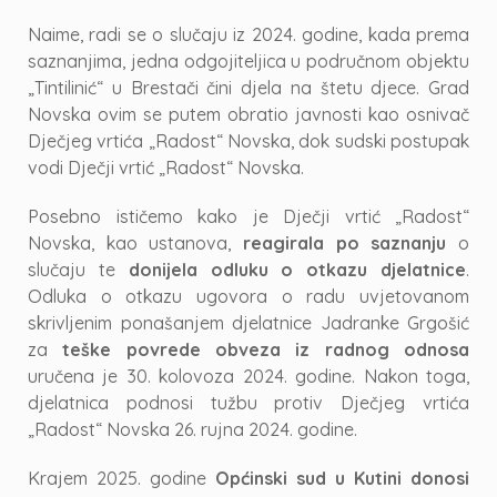
Naime, radi se o slučaju iz 2024. godine, kada prema
saznanjima, jedna odgojiteljica u područnom objektu
„Tintilinić“ u Brestači čini djela na štetu djece. Grad
Novska ovim se putem obratio javnosti kao osnivač
Dječjeg vrtića „Radost“ Novska, dok sudski postupak
vodi Dječji vrtić „Radost“ Novska.
Posebno ističemo kako je Dječji vrtić „Radost“
Novska, kao ustanova,
reagirala po saznanju
o
slučaju te
donijela odluku o otkazu djelatnice
.
Odluka o otkazu ugovora o radu uvjetovanom
skrivljenim ponašanjem djelatnice Jadranke Grgošić
za
teške povrede obveza iz radnog odnosa
uručena je 30. kolovoza 2024. godine. Nakon toga,
djelatnica podnosi tužbu protiv Dječjeg vrtića
„Radost“ Novska 26. rujna 2024. godine.
Krajem 2025. godine
Općinski sud u Kutini
donosi