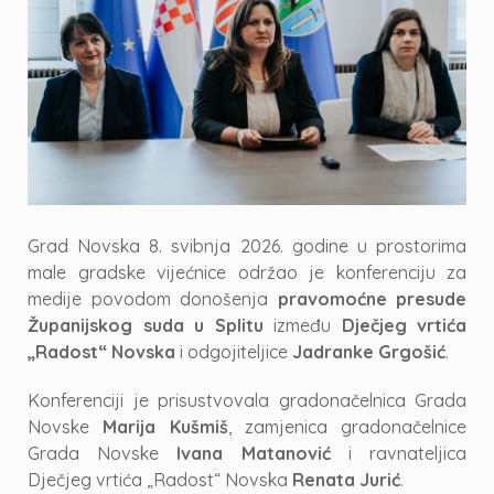
Grad Novska 8. svibnja 2026. godine u prostorima
male gradske vijećnice održao je konferenciju za
medije povodom donošenja
pravomoćne presude
Županijskog suda u Splitu
između
Dječjeg vrtića
„Radost“ Novska
i odgojiteljice
Jadranke Grgošić
.
Konferenciji je prisustvovala gradonačelnica Grada
Novske
Marija Kušmiš
, zamjenica gradonačelnice
Grada Novske
Ivana Matanović
i ravnateljica
Dječjeg vrtića „Radost“ Novska
Renata Jurić
.