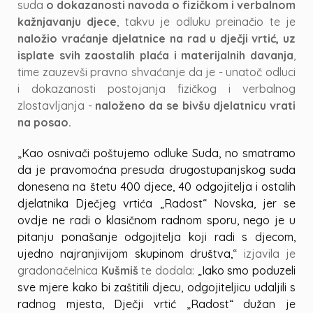
suda
o dokazanosti navoda o fizičkom i verbalnom
kažnjavanju djece
, takvu je odluku preinačio te je
naložio vraćanje djelatnice na rad u dječji vrtić, uz
isplate svih zaostalih plaća i materijalnih davanja
,
time zauzevši pravno shvaćanje da je - unatoč odluci
i dokazanosti postojanja fizičkog i verbalnog
zlostavljanja -
naloženo da se bivšu djelatnicu vrati
na posao.
„Kao osnivači poštujemo odluke Suda, no smatramo
da je pravomoćna presuda drugostupanjskog suda
donesena na štetu 400 djece, 40 odgojitelja i ostalih
djelatnika Dječjeg vrtića „Radost“ Novska, jer se
ovdje ne radi o klasičnom radnom sporu, nego je u
pitanju ponašanje odgojitelja koji radi s djecom,
ujedno najranjivijom skupinom društva,“
izjavila je
gradonačelnica
Kušmiš
te dodala:
„Iako smo poduzeli
sve mjere kako bi zaštitili djecu, odgojiteljicu udaljili s
radnog mjesta, Dječji vrtić „Radost“ dužan je