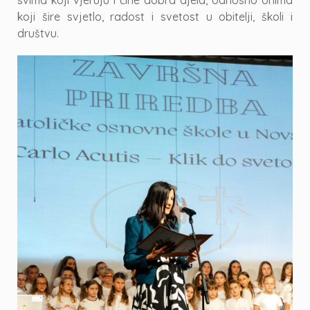
svima koji vjeruju i čine dobra djela, odnosno onima
koji šire svjetlo, radost i svetost u obitelji, školi i
društvu.