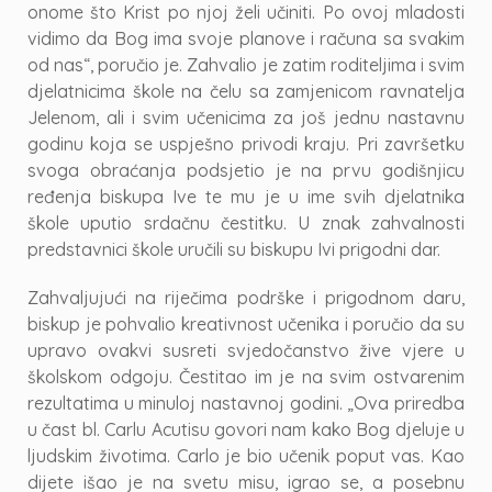
onome što Krist po njoj želi učiniti. Po ovoj mladosti
vidimo da Bog ima svoje planove i računa sa svakim
od nas“, poručio je. Zahvalio je zatim roditeljima i svim
djelatnicima škole na čelu sa zamjenicom ravnatelja
Jelenom, ali i svim učenicima za još jednu nastavnu
godinu koja se uspješno privodi kraju. Pri završetku
svoga obraćanja podsjetio je na prvu godišnjicu
ređenja biskupa Ive te mu je u ime svih djelatnika
škole uputio srdačnu čestitku. U znak zahvalnosti
predstavnici škole uručili su biskupu Ivi prigodni dar.
Zahvaljujući na riječima podrške i prigodnom daru,
biskup je pohvalio kreativnost učenika i poručio da su
upravo ovakvi susreti svjedočanstvo žive vjere u
školskom odgoju. Čestitao im je na svim ostvarenim
rezultatima u minuloj nastavnoj godini. „Ova priredba
u čast bl. Carlu Acutisu govori nam kako Bog djeluje u
ljudskim životima. Carlo je bio učenik poput vas. Kao
dijete išao je na svetu misu, igrao se, a posebnu