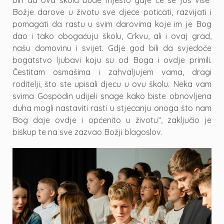
bih da ova škola bude mjesto gdje će se još više
Božje darove u životu sve djece poticati, razvijati i
pomagati da rastu u svim darovima koje im je Bog
dao i tako obogaćuju školu, Crkvu, ali i ovaj grad,
našu domovinu i svijet. Gdje god bili da svjedoče
bogatstvo ljubavi koju su od Boga i ovdje primili.
Čestitam osmašima i zahvaljujem vama, dragi
roditelji, što ste upisali djecu u ovu školu. Neka vam
svima Gospodin udijeli snage kako biste obnovljena
duha mogli nastaviti rasti u stjecanju onoga što nam
Bog daje ovdje i općenito u životu“, zaključio je
biskup te na sve zazvao Božji blagoslov.