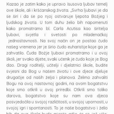
Kazao je zatim kako je upravo Isusova ljubav temelj
ove škole, ali i kršćanskog života. „Svrha ljubavi je da
se širi i da se po njoj ostvaruje ljepota Božjeg i
ljudskog života. U tom duhu želio bih napomenuti
kako promatramo bl. Carla Acutisa kao širitelja
ljubavi, svjetla i svetosti po mladenačkoj
jednostavnosti. Na svoj način on je postao čudo
našeg vremena jer je širio čudo euharistije koje ga je
zahvatilo. Čuda Božje ljubavi promatramo i u ovoj
školi, jer svako dijete, svaki učenik je čudo koje je Bog
dao. Dragi roditelji, učitelji i djelatnici škole, budite
svjesni da Bog u našem životu i ove djece djeluje
drugačije od naših želja i planova. Želimo zahvaliti
Bogu na ovoj nastavnoj godini, na ovom bogatstvu
koje smo otkrili u ovoj priredbi. Otkrili smo toliko
darova, bogatstvo koje su nam ova djeca
posvjedočila u svojoj različitosti, u svojoj upornosti, u
svojoj igri i spontanosti. To je naše bogatstvo i želio