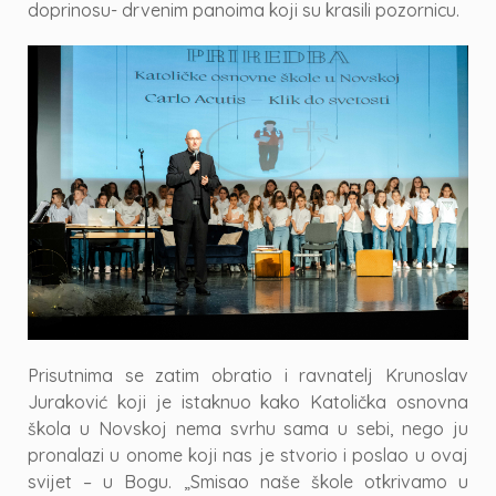
doprinosu- drvenim panoima koji su krasili pozornicu.
Prisutnima se zatim obratio i ravnatelj Krunoslav
Juraković koji je istaknuo kako Katolička osnovna
škola u Novskoj nema svrhu sama u sebi, nego ju
pronalazi u onome koji nas je stvorio i poslao u ovaj
svijet – u Bogu. „Smisao naše škole otkrivamo u