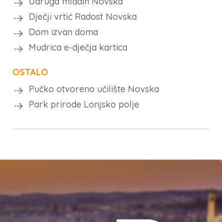
Udruga mladih Novska
Dječji vrtić Radost Novska
Dom izvan doma
Mudrica e-dječja kartica
OSTALO
Pučko otvoreno učilište Novska
Park prirode Lonjsko polje