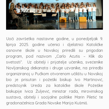
Uoči završetka nastavne godine, u ponedjeljak 9.
lipnja 2025. godine učenici i djelatnici Katoličke
osnovne škole u Novskoj priredili su prigodan
program, pod nazivom „Carlo Acutis – Klik do
svetosti“. Uz obitelji i prijatelje učenika, svećenike
Novljanskog dekanata i druge uzvanike, na priredbi
organiziranoj u Pučkom otvorenom učilištu u Novskoj
bio je prisutan i požeški biskup Ivo Martinović,
predstojnik Ureda za katoličke škole Požeške
biskupije Ivica Žuljević, ministar rada, mirovinskog
sustava, obitelji i socijalne politike Marin Piletić te
gradonačelnica Grada Novske Marija Kušmiš.