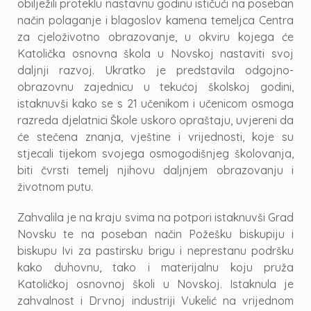
obilježili proteklu nastavnu godinu ističući na poseban
način polaganje i blagoslov kamena temeljca Centra
za cjeloživotno obrazovanje, u okviru kojega će
Katolička osnovna škola u Novskoj nastaviti svoj
daljnji razvoj. Ukratko je predstavila odgojno-
obrazovnu zajednicu u tekućoj školskoj godini,
istaknuvši kako se s 21 učenikom i učenicom osmoga
razreda djelatnici Škole uskoro opraštaju, uvjereni da
će stečena znanja, vještine i vrijednosti, koje su
stjecali tijekom svojega osmogodišnjeg školovanja,
biti čvrsti temelj njihovu daljnjem obrazovanju i
životnom putu.
Zahvalila je na kraju svima na potpori istaknuvši Grad
Novsku te na poseban način Požešku biskupiju i
biskupu Ivi za pastirsku brigu i neprestanu podršku
kako duhovnu, tako i materijalnu koju pruža
Katoličkoj osnovnoj školi u Novskoj. Istaknula je
zahvalnost i Drvnoj industriji Vukelić na vrijednom