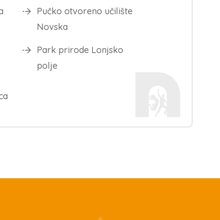
a
Pučko otvoreno učilište
Novska
Park prirode Lonjsko
polje
ca