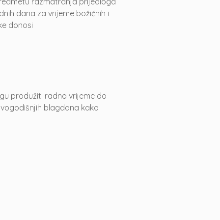
 predmetu razmatranja prijedloga
nih dana za vrijeme božićnih i
ke donosi
ogu produžiti radno vrijeme do
novogodišnjih blagdana kako