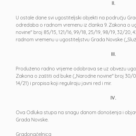
II.
U ostale dane svi ugostiteljski objekti na području Gr
odredaba o radnom vremenu iz članka 9. Zakona o ugo
novine" broj 85/15, 121/16, 99/18, 25/19, 98/19, 32/20, 4
radnom vremenu u ugostiteljstvu Grada Novske („Službe
III.
Produženo radno vrijeme odobrava se uz obvezu ugost
Zakona o zaštiti od buke („Narodne novine" broj 30/09, 
14/21) i propisa koji reguliraju javni red i mir.
IV.
Ova Odluka stupa na snagu danom donošenja i objavlj
Grada Novske.
Gradonačelnica