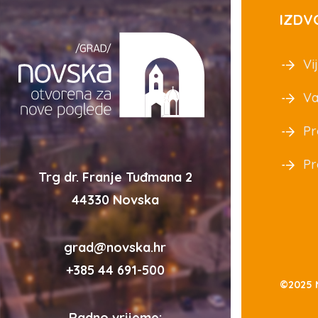
IZDV
Vij
Va
Pr
Pr
Trg dr. Franje Tuđmana 2
44330 Novska
grad@novska.hr
+385 44 691-500
©2025 
Radno vrijeme: