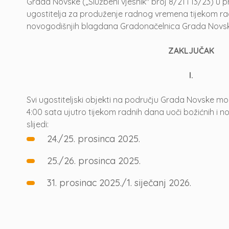
Grada Novske („Službeni vjesnik" broj 8/21 i 13/23) u
ugostitelja za produženje radnog vremena tijekom rad
novogodišnjih blagdana Gradonačelnica Grada Novs
ZAKLJUČAK
I.
Svi ugostiteljski objekti na području Grada Novske m
4:00 sata ujutro tijekom radnih dana uoči božićnih i 
slijedi:
24./25. prosinca 2025.
25./26. prosinca 2025.
31. prosinac 2025./1. siječanj 2026.