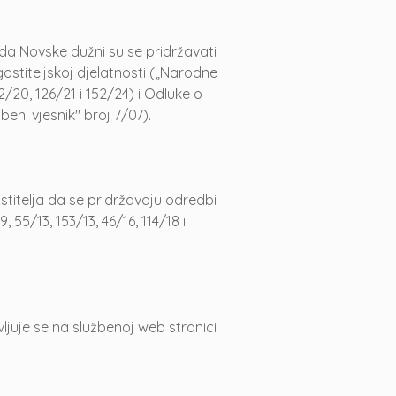
ada Novske dužni su se pridržavati
stiteljskoj djelatnosti („Narodne
2/20, 126/21 i 152/24) i Odluke o
ni vjesnik" broj 7/07).
itelja da se pridržavaju odredbi
55/13, 153/13, 46/16, 114/18 i
uje se na službenoj web stranici