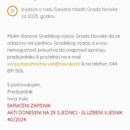
Izvješće o radu Savjeta mladih Grada Novske
za 2023. godinu.
Molim članove Gradskog vijeća Grada Novske da se
odazovu na sjednicu Gradskog vijaća, a svoju
nemogućnost prisustva da unaprijed ispričaju
predsjedniku ili pročelnici na e-mail:
sonja.marohnichorvat@novska.hr
ili na telefon: 044
691 506.
S poštovanjem,
Predsjednik
Ivica Vulić
SKRAĆENI ZAPISNIK
AKTI DONESENI NA 29. SJEDNICI - SLUŽBENI VJESNIK
40/2024.