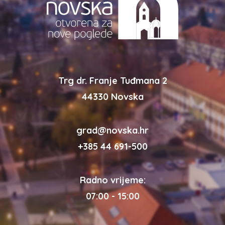
Trg dr. Franje Tuđmana 2
44330 Novska
grad@novska.hr
+385 44 691-500
Radno vrijeme:
07:00 - 15:00