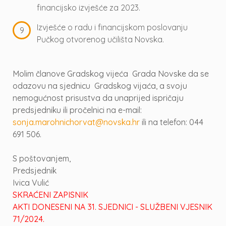
financijsko izvješće za 2023.
Izvješće o radu i financijskom poslovanju
Pučkog otvorenog učilišta Novska.
Molim članove Gradskog vijeća Grada Novske da se
odazovu na sjednicu Gradskog vijaća, a svoju
nemogućnost prisustva da unaprijed ispričaju
predsjedniku ili pročelnici na e-mail:
sonja.marohnichorvat@novska.hr
ili na telefon: 044
691 506.
S poštovanjem,
Predsjednik
Ivica Vulić
SKRAĆENI ZAPISNIK
AKTI DONESENI NA 31. SJEDNICI - SLUŽBENI VJESNIK
71/2024.