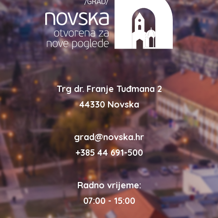
Trg dr. Franje Tuđmana 2
44330 Novska
grad@novska.hr
+385 44 691-500
Radno vrijeme:
07:00 - 15:00